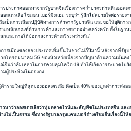
มีการประกาศออกมาจากรัฐบาลจีนเรื่องการคว่ำบาตรถ่านหินออสเตร
ออสเตรเลีย ไซมอน เบอร์มิงแฮม ระบุว่า รู้สึกไม่สบายใจต่อรายงานชิ
ถือเป็นการเลือกปฏิบัติทางการค้าจากรัฐบาลจีน และขอให้ยุติการ
ัติตามหลักเกณฑ์ด้านการค้าและการตลาดอย่างเคร่งครัด ทั้งในฐา
ลกและภายใต้ข้อตกลงการค้าเสรีระหว่างกัน"
ารเมืองของสองประเทศเพิ่มขึ้นในช่วงไม่กี่ปีมานี้ หลังจากที่รัฐบ
อข่ายโทรคมนาคม 5G ของหัวเหว่ยเนื่องจากปัญหาด้านความมั่นคง ไป
รณ์จีนว่าล้มเหลวในการควบคุมโควิด-19 ทำให้เกิดการระบาดไปยัง
มผู้ประท้วงในฮ่องกง
อคู่ค้ารายใหญ่ที่สุดของออสเตรเลีย คิดเป็น 40% ของมูลค่าการส่งอ
ีนกล่าวหาว่าออสเตรเลียว่าทุ่มตลาดไวน์และธัญพืชในประเทศจีน แล
างไม่เป็นธรรม ซึ่งทางรัฐบาลกรุงแคนเบอร์ร่าเตรียมยื่นเรื่องนี้ให