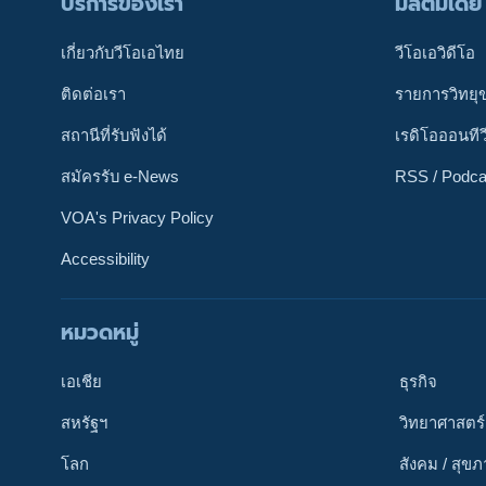
บริการของเรา
มัลติมีเดีย
เกี่ยวกับวีโอเอไทย
วีโอเอวิดีโอ
ติดต่อเรา
รายการวิทยุ
สถานีที่รับฟังได้
เรดิโอออนทีว
สมัครรับ e-News
RSS / Podca
VOA's Privacy Policy
Accessibility
หมวดหมู่
ติดตามเรา
เอเชีย
ธุรกิจ
สหรัฐฯ
วิทยาศาสตร์
โลก
สังคม / สุข
เลือกภาษา