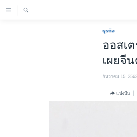
ลิ้งค์
เชื่อม
ค้นหา
ต่อ
หน้าหลัก
ธุรกิจ
ข้าม
โลก
ออสเตร
ไป
เอเชีย
เนื้อหา
เผยจีน
หลัก
สหรัฐฯ
ข้าม
ไทย
ไป
ธันวาคม 15, 256
หน้า
ธุรกิจ
หลัก
วิทยาศาสตร์
แบ่งปัน
ข้าม
ไป
สังคมและสุขภาพ
ที่
ไลฟ์สไตล์
การ
ตรวจสอบข่าว
ค้นหา