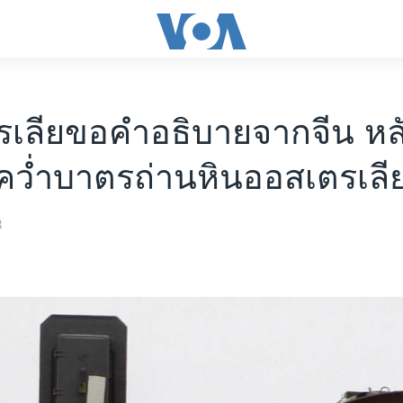
เลียขอคำอธิบายจากจีน หลัง
คว่ำบาตรถ่านหินออสเตรเลี
3