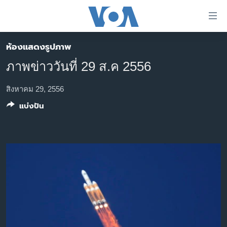
ลิ้งค์
เชื่อม
ต่อ
ห้องแสดงรูปภาพ
หน้าหลัก
ข้าม
ภาพข่าววันที่ 29 ส.ค 2556
ไป
โลก
เนื้อหา
เอเชีย
สิงหาคม 29, 2556
หลัก
แบ่งปัน
สหรัฐฯ
ข้าม
ไป
ไทย
หน้า
ธุรกิจ
หลัก
ข้าม
วิทยาศาสตร์
ไป
สังคมและสุขภาพ
ที่
การ
ไลฟ์สไตล์
ค้นหา
ตรวจสอบข่าว