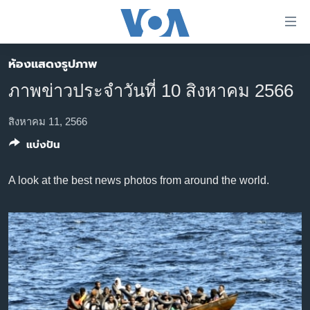
ลิ้งค์
เชื่อม
ต่อ
ห้องแสดงรูปภาพ
หน้าหลัก
ข้าม
ภาพข่าวประจำวันที่ 10 สิงหาคม 2566
ไป
โลก
เนื้อหา
เอเชีย
สิงหาคม 11, 2566
หลัก
แบ่งปัน
สหรัฐฯ
ข้าม
ไป
ไทย
A look at the best news photos from around the world.
หน้า
ธุรกิจ
หลัก
ข้าม
วิทยาศาสตร์
ไป
สังคมและสุขภาพ
ที่
การ
ไลฟ์สไตล์
ค้นหา
ตรวจสอบข่าว