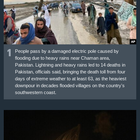
เรียนรู้ภาษาอังกฤษ
พอดคาสต์
ติดตามเรา
1
People pass by a damaged electric pole caused by
flooding due to heavy rains near Chaman area,
เลือกภาษา
Pakistan. Lightning and heavy rains led to 14 deaths in
Pakistan, officials said, bringing the death toll from four
days of extreme weather to at least 63, as the heaviest
downpour in decades flooded villages on the country's
southwestern coast.