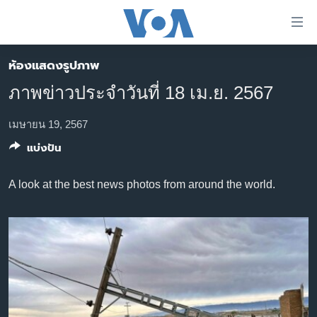
ลิ้งค์
เชื่อม
ต่อ
ห้องแสดงรูปภาพ
หน้าหลัก
ข้าม
ภาพข่าวประจำวันที่ 18 เม.ย. 2567
ไป
โลก
เนื้อหา
เอเชีย
เมษายน 19, 2567
หลัก
แบ่งปัน
สหรัฐฯ
ข้าม
ไป
ไทย
A look at the best news photos from around the world.
หน้า
ธุรกิจ
หลัก
ข้าม
วิทยาศาสตร์
ไป
สังคมและสุขภาพ
ที่
การ
ไลฟ์สไตล์
ค้นหา
ตรวจสอบข่าว