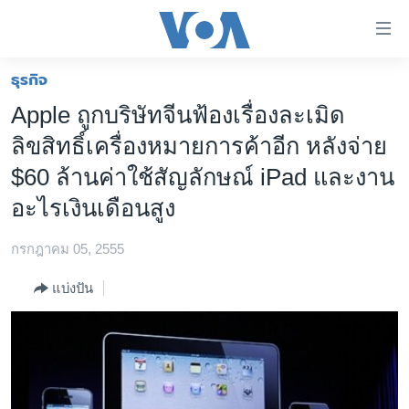
ลิ้งค์
เชื่อม
ต่อ
ธุรกิจ
หน้าหลัก
ข้าม
Apple ถูกบริษัทจีนฟ้องเรื่องละเมิด
ไป
โลก
ลิขสิทธิ์เครื่องหมายการค้าอีก หลังจ่าย
เนื้อหา
เอเชีย
หลัก
$60 ล้านค่าใช้สัญลักษณ์ iPad และงาน
สหรัฐฯ
ข้าม
อะไรเงินเดือนสูง
ไป
ไทย
หน้า
กรกฎาคม 05, 2555
ธุรกิจ
หลัก
ข้าม
แบ่งปัน
วิทยาศาสตร์
ไป
สังคมและสุขภาพ
ที่
การ
ไลฟ์สไตล์
ค้นหา
ตรวจสอบข่าว