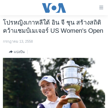
ลิ้งค์
เชื่อม
ต่อ
โปรหญิงเกาหลีใต้ อิน จี ชุน สร้างสถิติ
หน้าหลัก
ข้าม
คว้าแชมป์เมเจอร์ US Women's Open
ไป
โลก
เนื้อหา
กรกฎาคม 13, 2558
เอเชีย
หลัก
สหรัฐฯ
ข้าม
แบ่งปัน
ไป
ไทย
หน้า
ธุรกิจ
หลัก
ข้าม
วิทยาศาสตร์
ไป
สังคมและสุขภาพ
ที่
การ
ไลฟ์สไตล์
ค้นหา
ตรวจสอบข่าว