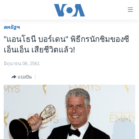
ลิ้งค์
เชื่อม
ต่อ
สหรัฐฯ
หน้าหลัก
ข้าม
"แอนโธนี บอร์เดน" พิธีกรนักชิมของซี
ไป
โลก
เอ็นเอ็น เสียชีวิตแล้ว!
เนื้อหา
เอเชีย
หลัก
มิถุนายน 08, 2561
สหรัฐฯ
ข้าม
ไป
ไทย
แบ่งปัน
หน้า
ธุรกิจ
หลัก
ข้าม
วิทยาศาสตร์
ไป
สังคมและสุขภาพ
ที่
การ
ไลฟ์สไตล์
ค้นหา
ตรวจสอบข่าว