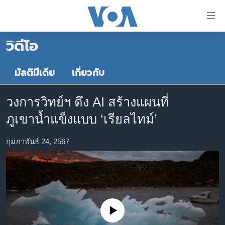
ลิ้งค์
เชื่อม
วิดีโอ
ต่อ
หน้าหลัก
ข้าม
ไป
โลก
มัลติมีเดีย
เกี่ยวกับ
เนื้อหา
เอเชีย
หลัก
วงการวิทย์ฯ ดึง AI สร้างแผนที่
สหรัฐฯ
ข้าม
ภูเขาน้ำแข็งแบบ ‘เรียลไทม์’
ไป
ไทย
หน้า
ธุรกิจ
กุมภาพันธ์ 24, 2567
หลัก
ข้าม
วิทยาศาสตร์
ไป
สังคมและสุขภาพ
ที่
การ
ไลฟ์สไตล์
ค้นหา
No media source currently available
ตรวจสอบข่าว