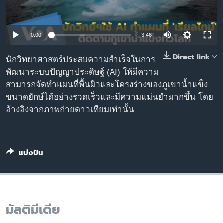
เรียนรู้ภาษาอังกฤษ
พอดคาสต์
0:00
3:46
ติดตามเรา
Direct link
นักวิทยาศาสตร์ประสบความสำเร็จในการ
พัฒนาระบบปัญญาประดิษฐ์ (AI) ให้มีความ
สามารถจัดทำแผนที่พื้นผิวและโครงร่างของภูเขาน้ำแข็ง
ขนาดยักษ์ได้อย่างรวดเร็วและมีความแม่นยำมากขึ้น โดย
เลือกภาษา
อ้างอิงจากภาพถ่ายดาวเทียมเท่านั้น
แบ่งปัน
มัลติมีเดีย