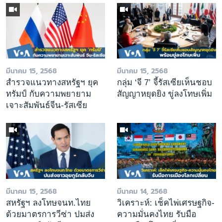
มีนาคม 15, 2568
มีนาคม 15, 2568
สำรวจแนวทางสหรัฐฯ ยุค
กลุ่ม ‘จี 7’ จี้รัสเซียเห็นชอบ
ทรัมป์ กับความพยายาม
สัญญาหยุดยิง ขู่ลงโทษเพิ่ม
เจาะสัมพันธ์จีน-รัสเซีย
มีนาคม 15, 2568
มีนาคม 14, 2568
สหรัฐฯ ลงโทษจนท.ไทย
วิเคราะห์: เช็คไพ่เศรษฐกิจ-
ด้วยมาตรการวีซ่า ปมส่ง
ความมั่นคงไทย รับมือ