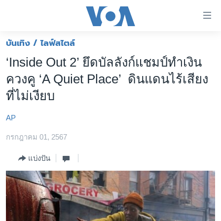
ลิ้งค์
เชื่อม
ต่อ
บันเทิง / ไลฟ์สไตล์
หน้าหลัก
ข้าม
‘Inside Out 2’ ยึดบัลลังก์แชมป์ทำเงิน
ไป
โลก
ควงคู ‘A Quiet Place’ ดินแดนไร้เสียง
เนื้อหา
เอเชีย
หลัก
ที่ไม่เงียบ
สหรัฐฯ
ข้าม
ไป
AP
ไทย
หน้า
กรกฎาคม 01, 2567
ธุรกิจ
หลัก
ข้าม
วิทยาศาสตร์
แบ่งปัน
ไป
สังคมและสุขภาพ
ที่
การ
ไลฟ์สไตล์
ค้นหา
ตรวจสอบข่าว