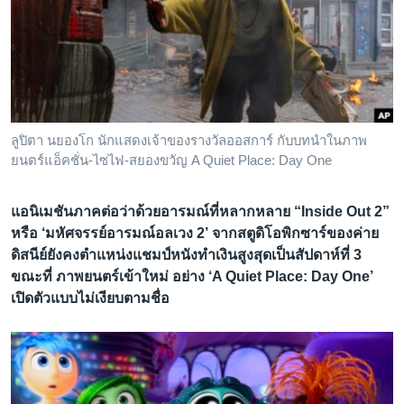
เรียนรู้ภาษาอังกฤษ
พอดคาสต์
ติดตามเรา
ลูปิตา นยองโก นักแสดงเจ้าของรางวัลออสการ์ กับบทนำในภาพ
ยนตร์แอ็คชั่น-ไซไฟ-สยองขวัญ A Quiet Place: Day One
เลือกภาษา
แอนิเมชันภาคต่อว่าด้วยอารมณ์ที่หลากหลาย “Inside Out 2”
หรือ ‘มหัศจรรย์อารมณ์อลเวง 2’ จากสตูดิโอพิกซาร์ของค่าย
ดิสนีย์ยังคงตำแหน่งแชมป์หนังทำเงินสูงสุดเป็นสัปดาห์ที่ 3
ขณะที่ ภาพยนตร์เข้าใหม่ อย่าง ‘A Quiet Place: Day One’
เปิดตัวแบบไม่เงียบตามชื่อ