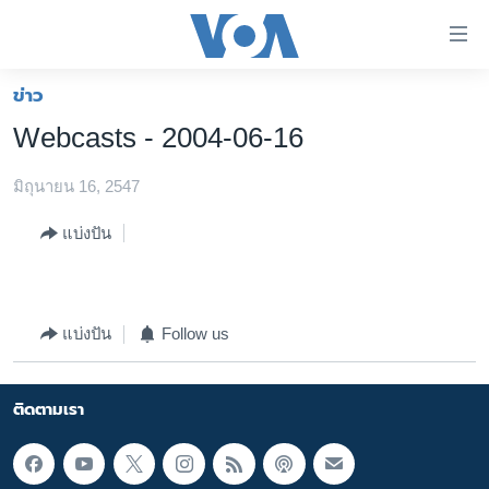
ลิ้งค์
เชื่อม
ต่อ
ข่าว
หน้าหลัก
ข้าม
Webcasts - 2004-06-16
ไป
โลก
เนื้อหา
มิถุนายน 16, 2547
เอเชีย
หลัก
สหรัฐฯ
ข้าม
แบ่งปัน
ไป
ไทย
หน้า
ธุรกิจ
หลัก
แบ่งปัน
Follow us
ข้าม
วิทยาศาสตร์
ไป
สังคมและสุขภาพ
ที่
ติดตามเรา
การ
ไลฟ์สไตล์
ค้นหา
ตรวจสอบข่าว