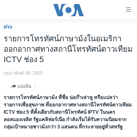
ลิ้งค์
เชื่อม
ต่อ
ข่าว
หน้าหลัก
ข้าม
รายการโทรทัศน์ภาษาม้งในอเมริกา
ไป
โลก
ออกอากาศทางสถานีโทรทัศน์ดาวเทียม
เนื้อหา
เอเชีย
หลัก
ICTV ช่อง 5
สหรัฐฯ
ข้าม
ไป
กุมภาพันธ์ 08, 2553
ไทย
หน้า
ธุรกิจ
แบ่งปัน
หลัก
ข้าม
วิทยาศาสตร์
รายการโทรทัศน์ภาษาม้ง ที่ชื่อ น่อก๊าเห่าหู หรือแปลว่า
ไป
รายการเพื่อสุขภาพ ที่ออกอากาศทางสถานีโทรทัศน์ดาวเทียม
สังคมและสุขภาพ
ที่
ICTV ช่อง 5 ที่คั้งเดียวกับสถานีโทรทัศน์ IPTV ในนคร
การ
ไลฟ์สไตล์
ลอสแองเจลิส รัฐแคลิฟอร์เนีย กำลังเริ่มได้รับความนิยมจาก
ค้นหา
กลุ่มเป้าหมายชาวม้งกว่า 3 แสนคน ที่กระจายอยู่ทั่วสหรัฐ
ตรวจสอบข่าว