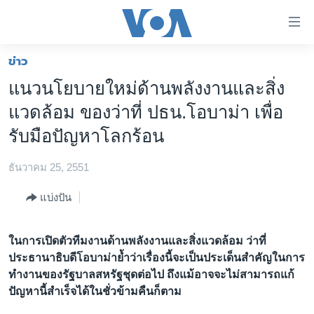
ลิ้งค์
เชื่อม
ต่อ
ข่าว
หน้าหลัก
ข้าม
แนวนโยบายใหม่ด้านพลังงานและสิ่ง
ไป
โลก
แวดล้อม ของว่าที่ ปธน.โอบาม่า เพื่อ
เนื้อหา
เอเชีย
หลัก
รับมือปัญหาโลกร้อน
สหรัฐฯ
ข้าม
ไป
ธันวาคม 25, 2551
ไทย
หน้า
ธุรกิจ
แบ่งปัน
หลัก
ข้าม
วิทยาศาสตร์
ไป
ในการเปิดตัวทีมงานด้านพลังงานและสิ่งแวดล้อม ว่าที่
สังคมและสุขภาพ
ที่
ประธานาธิบดีโอบาม่าย้ำว่าเรื่องนี้จะเป็นประเด็นสำคัญในการ
การ
ไลฟ์สไตล์
ทำงานของรัฐบาลสหรัฐชุดต่อไป ถึงแม้อาจจะไม่สามารถแก้
ค้นหา
ปัญหานี้สำเร็จได้ในชั่วข้ามคืนก็ตาม
ตรวจสอบข่าว