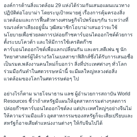
เรียนรู้ภาษาอังกฤษ
องค์การด้านสิ่งแวดล้อม 29 แห่งได้ร่วมกันเสนอแผนแนวทาง
ปฏิบัติต่อโอบาม่า โดยระบุเป้าหมายคู่ เรื่องการคุ้มครองสิ่ง
พอดคาสต์
แวดล้อมและการฟื้นตัวทางเศรษฐกิจไปพร้อมๆกัน ระหว่างที่
รณรงค์หาเสียงอยู่นั้น วุฒิสมาชิกโอบาม่าเสนอว่าจะใช้
ติดตามเรา
นโยบายเพื่อช่วยลดการปล่อยก๊าซคาร์บอนไดออกไซด์ด้วยการ
ตั้งระบบโควต้า และให้มีการใช้เครดิตก๊าซ
คาร์บอนไดออกไซด์เพื่อแลกเปลี่ยนกัน และดร.สตีเฟน ชู นัก
วิทยาศาสตร์ผู้ได้รางวัลโนเบลสาขาฟิสิกส์ซึ่งได้รับการเสนอชื่อ
เลือกภาษา
เป็นรมต.พลังงานคนใหม่ก็บอกว่า สิ่งที่ประเทศต่างๆ ทั่วโลก
ร่วมมือกันทำในศตวรรษหน้านี้ จะมีผลใหญ่หลวงต่อสิ่ง
แวดล้อมของโลกในศตวรรษต่อๆ ไป
อย่างไรก็ตาม นายโจนาธาน แลช ผู้อำนวยการสถาบัน World
Resources ชี้ว่าถ้าสหรัฐมีแผนให้อุตสาหกรรมต่างๆลดการ
ปล่อยก๊าซคาร์บอนไดออกไซด์ลง แต่ประเทศใหญ่ๆอย่างจีนไม่
ให้ความร่วมมือแล้ว อุตสาหกรรมของสหรัฐก็จะเสียเปรียบและ
สหรัฐก็อาจเสียตำแหน่งงานต่างๆ ให้กับจีนไปได้