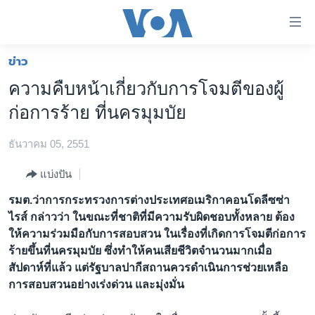
ลิ้งค์
เชื่อม
ต่อ
ข่าว
หน้าหลัก
ข้าม
ความคืบหน้าเกี่ยวกับการโจมตีของผู้
ไป
โลก
ก่อการร้าย ที่นครมุมบัย
เนื้อหา
เอเชีย
หลัก
ธันวาคม 05, 2551
สหรัฐฯ
ข้าม
ไป
ไทย
แบ่งปัน
หน้า
ธุรกิจ
รมต.ว่าการกระทรวงการต่างประเทศอเมริกาคอนโดลีซซ่า
หลัก
ไรส์ กล่าวว่า ในขณะที่ชาติที่มีความรับผิดชอบทั้งหลาย ต้อง
ข้าม
วิทยาศาสตร์
ให้ความร่วมมือกับการสอบสวน ในเรื่องที่เกิดการโจมตีก่อการ
ไป
สังคมและสุขภาพ
ร้ายขึ้นที่นครมุมบัย ซึ่งทำให้คนเสียชีวิตจำนวนมากเมื่อ
ที่
สัปดาห์ที่แล้ว แต่รัฐบาลปากีสถานควรดำเนินการช่วยเหลือ
การ
ไลฟ์สไตล์
การสอบสวนอย่างเร่งด่วน และมุ่งมั่น
ค้นหา
ตรวจสอบข่าว