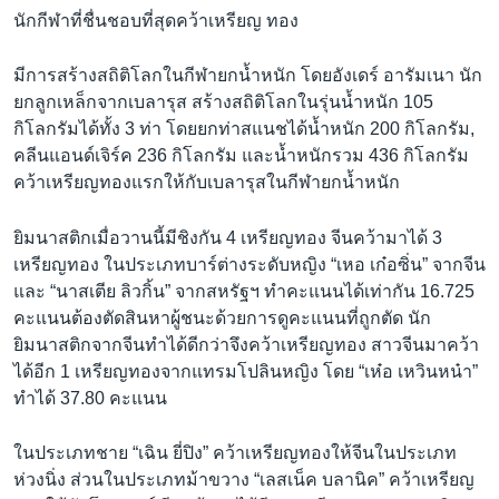
นักกีฬาที่ชื่นชอบที่สุดคว้าเหรียญ ทอง
มีการสร้างสถิติโลกในกีฬายกน้ำหนัก โดยอังเดร์ อารัมเนา นัก
ยกลูกเหล็กจากเบลารุส สร้างสถิติโลกในรุ่นน้ำหนัก 105
กิโลกรัมได้ทั้ง 3 ท่า โดยยกท่าสแนชได้น้ำหนัก 200 กิโลกรัม,
คลีนแอนด์เจิร์ค 236 กิโลกรัม และน้ำหนักรวม 436 กิโลกรัม
คว้าเหรียญทองแรกให้กับเบลารุสในกีฬายกน้ำหนัก
ยิมนาสติกเมื่อวานนี้มีชิงกัน 4 เหรียญทอง จีนคว้ามาได้ 3
เหรียญทอง ในประเภทบาร์ต่างระดับหญิง “เหอ เก๋อซิ่น” จากจีน
และ “นาสเตีย ลิวกิ้น” จากสหรัฐฯ ทำคะแนนได้เท่ากัน 16.725
คะแนนต้องตัดสินหาผู้ชนะด้วยการดูคะแนนที่ถูกตัด นัก
ยิมนาสติกจากจีนทำได้ดีกว่าจึงคว้าเหรียญทอง สาวจีนมาคว้า
ได้อีก 1 เหรียญทองจากแทรมโปลินหญิง โดย “เห๋อ เหวินหน๋า”
ทำได้ 37.80 คะแนน
ในประเภทชาย “เฉิน ยี่ปิง” คว้าเหรียญทองให้จีนในประเภท
ห่วงนิ่ง ส่วนในประเภทม้าขวาง “เลสเน็ค บลานิค” คว้าเหรียญ