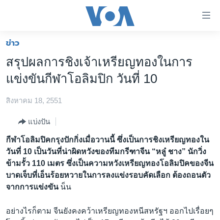
ลิ้งค์
เชื่อม
ต่อ
ข่าว
หน้าหลัก
ข้าม
สรุปผลการชิงเจ้าเหรียญทองในการ
ไป
โลก
แข่งขันกีฬาโอลิมปิก วันที่ 10
เนื้อหา
เอเชีย
หลัก
สิงหาคม 18, 2551
สหรัฐฯ
ข้าม
ไป
ไทย
แบ่งปัน
หน้า
ธุรกิจ
กีฬาโอลิมปิคกรุงปักกิ่งเมื่อวานนี้ ซึ่งเป็นการชิงเหรียญทองใน
หลัก
วันที่ 10 เป็นวันที่น่าผิดหวังของทีมกรีฑาจีน “หลู๋ ชาง” นักวิ่ง
ข้าม
วิทยาศาสตร์
ข้ามรั้ว 110 เมตร ซึ่งเป็นความหวังเหรียญทองโอลิมปิคของจีน
ไป
สังคมและสุขภาพ
บาดเจ็บที่เอ็นร้อยหวายในการลงแข่งรอบคัดเลือก ต้องถอนตัว
ที่
จากการแข่งขัน
น็น
การ
ไลฟ์สไตล์
ค้นหา
ตรวจสอบข่าว
อย่างไรก็ตาม จีนยังคงคว้าเหรียญทองหนีสหรัฐฯ ออกไปเรื่อยๆ