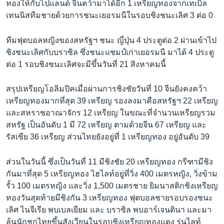
ทองให้กับโปแลนด์ จีนคว้ามาได้อีก 1 เหรียญทองจากเทเบิล
เทนนิสทีมชายด้วยการชนะเยอรมนีในรอบชิงชนะเลิศ 3 ต่อ 0
ทีมฟุตบอลหญิงของสหรัฐฯ ชนะ ญี่ปุ่น 4 ประตูต่อ 2 ผ่านเข้าไป
ชิงชนะเลิศกับบราซิล ซึ่งชนะแชมป์เก่าเยอรมนี มาได้ 4 ประตู
ต่อ 1 รอบชิงชนะเลิศจะมีขึ้นวันที่ 21 สิงหาคมนี้
สรุปเหรียญโอลิมปิคเมื่อผ่านการชิงชัยวันที่ 10 จีนยังคงคว้า
เหรียญทองมากที่สุด 39 เหรียญ รองลงมาคือสหรัฐฯ 22 เหรียญ
และสหราชอาณาจักร 12 เหรียญ ในขณะที่จำนวนเหรียญรวม
สหรัฐ เป็นอันดับ 1 มี 72 เหรียญ ตามด้วยจีน 67 เหรียญ และ
รัสเซีย 36 เหรียญ ส่วนไทยยังอยู่ที่ 1 เหรียญทอง อยู่อันดับ 39
ส่วนในวันนี้ ซึ่งเป็นวันที่ 11 มีชิงชัย 20 เหรียญทอง กรีฑามีชิง
กันมาที่สุด 5 เหรียญทอง ไฮไลท์อยู่ที่วิ่ง 400 เมตรหญิง, วิ่งข้าม
รั้ว 100 เมตรหญิง และวิ่ง 1,500 เมตรชาย ยิมนาสติกชิงเหรียญ
ทองวันสุดท้ายมีชิงกัน 3 เหรียญทอง ฟุตบอลชายรอบรองชนะ
เลิศ ไนจีเรีย พบเบลเยียม และ บราซิล พบอาร์เจนตินา และมา
ลุ้นนักชกไทยขึ้นสังเวียนในรอบชิงเหรียญทองแดง รุ่นไลท์