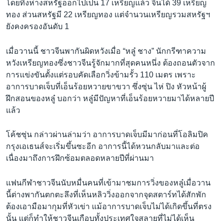
โดยทิ้งห่างสหรัฐออกไปเป็น 17 เหรียญแล้ว จีนได้ 39 เหรียญ
เรียนรู้ภาษาอังกฤษ
ทอง ส่วนสหรัฐมี 22 เหรียญทอง แต่จำนวนเหรียญรวมสหรัฐฯ
พอดคาสต์
ยังคงครองอันดับ 1
เมื่อวานนี้ ชาวจีนพากันผิดหวังเมื่อ “หลู๋ ชาง” นักกรีฑาความ
ติดตามเรา
หวังเหรียญทองซึ่งชาวจีนรู้จักมากที่สุดคนหนึ่ง ต้องถอนตัวจาก
การแข่งขันตั้งแต่รอบคัดเลือกวิ่งข้ามรั้ว 110 เมตร เพราะ
อาการบาดเจ็บที่เอ็นร้อยหวายขาขวา ซึ่งซุ่น ไห่ ปิง หัวหน้าผู้
เลือกภาษา
ฝึกสอนของหลู๋ บอกว่า หลู๋มีปัญหาที่เอ็นร้อยหวายมาได้หลายปี
แล้ว
โค้ชซุ่น กล่าวผ่านล่ามว่า อาการบาดเจ็บมีมาก่อนที่โอลิมปิค
กรุงเอเธนส์จะเริ่มขึ้นซะอีก อาการนี้ได้หวนกลับมาและต่อ
เนื่องมาถึงการฝึกซ้อมตลอดหลายปีที่ผ่านมา
แฟนกีฬาชาวจีนนับหมื่นคนที่เข้ามาชมการวิ่งของหลู๋เมื่อวาน
นี้ต่างพากันตกตะลึงที่เห็นหลิววิ่งออกจากจุดสตาร์ทได้สักพัก
ต้องเอามือมากุมที่หัวเข่า แม้อาการบาดเจ็บไม่ได้เกิดขึ้นที่ตรง
นั้น แต่ก็ทำให้ชาวจีนเกือบทั้งประเทศใจสลายที่ไม่ได้เห็น