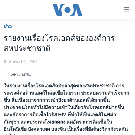
ลิ้งค์
เชื่อม
ต่อ
ข่าว
หน้าหลัก
ข้าม
รายงานเรื่องโรคเอดส์ขององค์การ
ไป
โลก
สหประชาชาติ
เนื้อหา
เอเชีย
หลัก
สิงหาคม 01, 2551
สหรัฐฯ
ข้าม
ไป
ไทย
แบ่งปัน
หน้า
ธุรกิจ
ในรายงานเรื่องโรคเอดส์ฉบับล่าสุดของสหประชาชาติ การ
หลัก
รณรงค์ต่อต้านเอดส์ในเอเชียโดยรวม ประสบความสำเร็จมาก
ข้าม
วิทยาศาสตร์
ขึ้น สืบเนื่องมาจากการเข้าถึงยาต้านเอสด์ได้มากขึ้น
ไป
สังคมและสุขภาพ
ประชาชนโดยทั่วไปมีความเข้าในเกี่ยวกับโรคเอดส์มากขึ้น
ที่
และอัตราการติดเชื้อไวรัส HIV ที่ทำให้เป็นเอดส์ในพม่า
การ
ไลฟ์สไตล์
กัมพูชา และประเทศไทยลดลง แต่อัตราการติดเชื้อใน
ค้นหา
ตรวจสอบข่าว
อินโดนีเซีย บังคลาเทศ และจีน เป็นเรื่องที่ยังต้องวิตกกังวลกัน