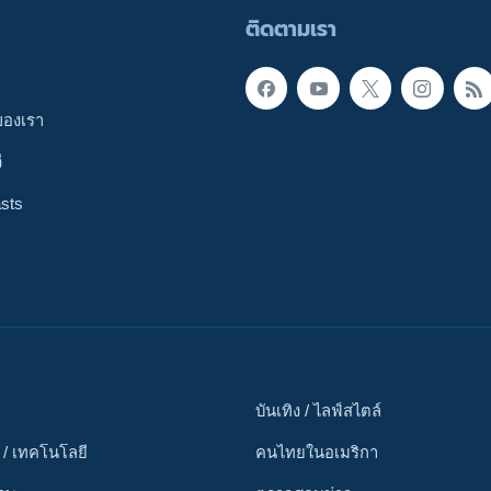
ติดตามเรา
ของเรา
ี
sts
บันเทิง / ไลฟ์สไตล์
 / เทคโนโลยี
คนไทยในอเมริกา