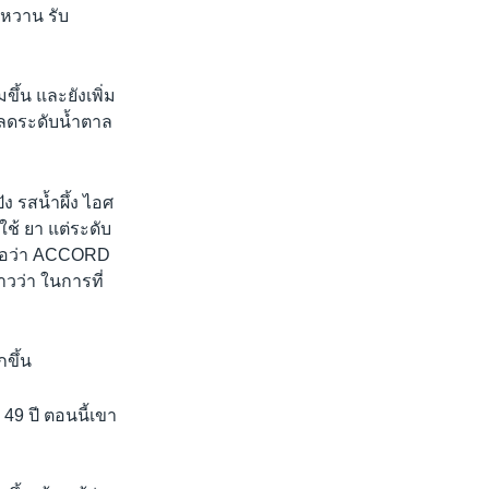
าหวาน รับ
ึ้น และยังเพิ่ม
 ลดระดับน้ำตาล
 รสน้ำผึ้ง ไอศ
้ ยา แต่ระดับ
ีชื่อว่า ACCORD
าวว่า ในการที่
กขึ้น
49 ปี ตอนนี้เขา