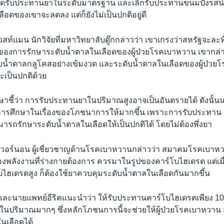
าร์ดรับประทานยาในระดับมาตรฐาน และเลิกรับประทานขนมปังรสน้ำผึ
ือดของเขาจะลดลง แต่ก็ยังไม่เป็นปกติอยู่ดี
วสท์แมน นักวิจัยที่มหาวิทยาลับดู๊กกล่าวว่า เขาเกรงว่าสหรัฐจะละท
ของการรักษาระดับน้ำตาลในเลือดของผู้ป่วยโรคเบาหวาน เขากล่า
บน้ำตาลกลูโคสอย่างเข้มงวด และระดับน้ำตาลในเลือดของผู้ป่วย
ะเป็นปกติด้วย
ษาชี้ว่า การรับประทานยาในปริมาณสูงอาจเป็นอันตรายได้ ดังนั้นน
การศึกษาในเรื่องของโภชนาการให้มากขึ้น เพราะการรับประทาน อ
ารถรักษาระดับน้ำตาลในเลือดให้เป็นปกติได้ โดยไม่ต้องพึ่งยา
 เวอร์นอน ผู้เชี่ยวชาญด้านโรคเบาหวานกล่าวว่า สมาคมโรคเบาหว
องพลังงานที่ร่างกายต้องการ ควรมาในรูปของคาร์โบไฮเดรต แต่เม
บไฮเดรตสูง ก็ต้องใช้ยาควบคุมระดับน้ำตาลในเลือดกันมากขึ้น
 และนายแพทย์อีริคแนะนำว่า ให้รับประทานคาร์โบไฮเดรตเพียง 1
 ในปริมาณมากๆ ซึ่งหลักโภชนการนี้จะช่วยให้ผู้ป่วยโรคเบาหวา
นเลือดได้