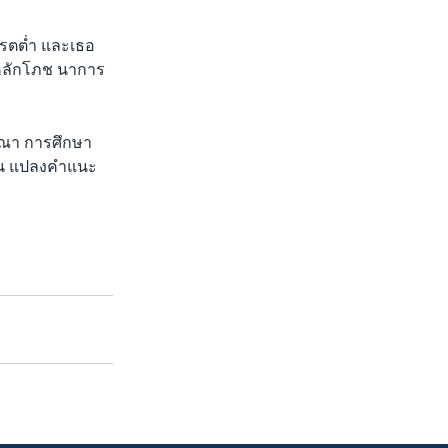
ดรตต่ำ และเธอ
หลักโภช นาการ
รณา การศึกษา
่ยน แปลงคำแนะ