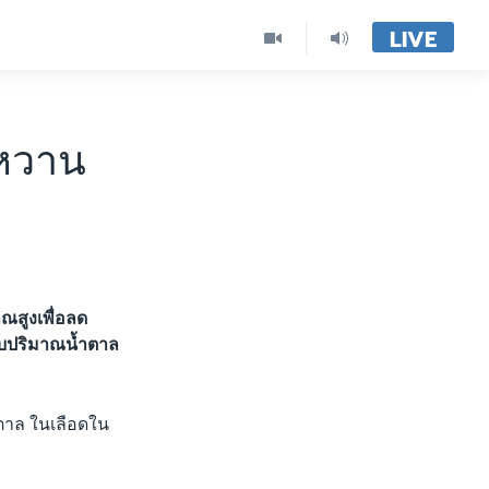
LIVE
าหวาน
าณสูงเพื่อลด
ับปริมาณน้ำตาล
้ำตาล ในเลือดใน