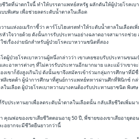
ชีวิตที่น่าตกใจนี้ ทำให้บรรดาแพทย์สหรัฐ ผลักดันให้ผู้ป่วยโรคเบ
พิเศษ เพื่อช่วยลดระดับน้ำตาลในเลือด
แห่งอเมริกาชี้ว่า คาร์โบไฮเดรตทำให้ระดับน้ำตาลในเลือดเพิ่มข
ารหัวใจวายด้วย ดังนั้นการรับประทานอย่างฉลาดอาจสามารถช่วย
่ใช่เรื่องง่ายนักสำหรับผู้ป่วยโรคเบาหวานชนิดที่สอง
โดผู้ป่วยโรคเบาหวานผู้หนึ่งกล่าวว่า เขาเคยชอบรับประทานขนมปัง
ละอาหารต่างๆ ที่ไม่ควรรับประทานอีกมากมาย และแม้ว่าเขาจะใช
งเขาก็ยังสูงเกินไป ดังนั้นเขาจึงสมัครเข้าร่วมกลุ่มการศึกษาที่ม
ลิเซตต้า ผู้นำการศึกษาที่ศูนย์การแพทย์ทหารผ่านศึกที่ฟินิกซ์ กล่
ลในเลือด ผู้ป่วยโรคเบาหวานบางคนต้องรับประทานยาชนิด พิเศษ
ยที่รับประทานยาเพื่อลดระดับน้ำตาลในเลือดนั้น กลับเสียชีวิตเพิ่มมา
า คุณพ่อของเขาเสียชีวิตตอนอายุ 50 ปี, พี่ชายของเขาเสียอายุตอน 
ละอยากจะมีชีวิตยืนยาวกว่านี้