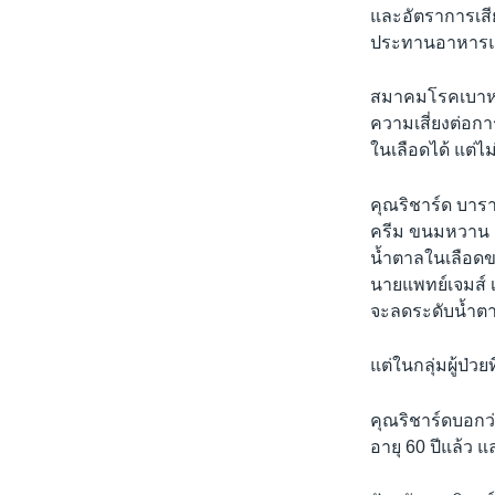
เรียนรู้ภาษาอังกฤษ
และอัตราการเสีย
พอดคาสต์
ประทานอาหารแบบ
สมาคมโรคเบาหวาน
ความเสี่ยงต่อก
ในเลือดได้ แต่ไม
คุณริชาร์ด บารา
ครีม ขนมหวาน แ
น้ำตาลในเลือดขอ
นายแพทย์เจมส์ เฟ
จะลดระดับน้ำตา
แต่ในกลุ่มผู้ป่ว
คุณริชาร์ดบอกว่
อายุ 60 ปีแล้ว แ