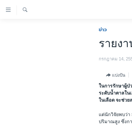
ลิ้งค์
เชื่อม
ค้นหา
ต่อ
หน้าหลัก
ข่าว
ข้าม
โลก
รายงาน
ไป
เอเชีย
เนื้อหา
หลัก
สหรัฐฯ
กรกฎาคม 14, 25
ข้าม
ไทย
ไป
แบ่งปัน
หน้า
ธุรกิจ
หลัก
ในการรักษาผู้ป่
วิทยาศาสตร์
ข้าม
ระดับน้ำตาลใน
ไป
สังคมและสุขภาพ
ในเลือด จะช่วย
ที่
ไลฟ์สไตล์
การ
แต่นักวิจัยพบว่า
ตรวจสอบข่าว
ค้นหา
ปริมาณสูง ซึ่ง