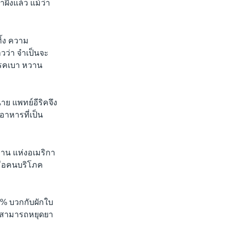
้งแล้ว แม้ว่า
ิ้ง ความ
วว่า จำเป็นจะ
โรคเบา หวาน
าย แพทย์อีริคจึง
าหารที่เป็น
าน แห่งอเมริกา
ื่อคนบริโภค
0% บวกกับผักใบ
น สามารถหยุดยา