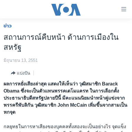
ลิ้งค์
เชื่อม
ต่อ
ข่าว
หน้าหลัก
ข้าม
สถานการณ์คืบหน้า ด้านการเมืองใน
ไป
โลก
สหรัฐ
เนื้อหา
เอเชีย
หลัก
มิถุนายน 13, 2551
สหรัฐฯ
ข้าม
ไป
ไทย
แบ่งปัน
หน้า
ธุรกิจ
ผลการหยั่งเสียงล่าสุด แสดงให้เห็นว่า วุฒิสมาชิก Barack
หลัก
Obama ซึ่งจะเป็นตัวแทนพรรคเดโมแครท ในการเลือกตั้ง
ข้าม
วิทยาศาสตร์
ประธานาธิบดีสหรัฐปลายปีนี้ มีคะแนนนิยมนำหน้าคู่แข่งจาก
ไป
สังคมและสุขภาพ
พรรครีพับลิกัน วุฒิสมาชิก John McCain เพิ่มขึ้นจากสามเป็น
ที่
หกจุด
การ
ไลฟ์สไตล์
ค้นหา
ตรวจสอบข่าว
กลยุทธในการหาเสียงของบุคคลทั้งสองจะเป็นอย่างไร จุดแข็ง