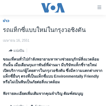
ลิ้งค์
เชื่อม
ต่อ
ข่าว
หน้าหลัก
ข้าม
รถแท็กซี่แบบใหม่ในกรุงวอชิงตัน
ไป
โลก
เนื้อหา
เมษายน 16, 2551
เอเชีย
หลัก
สหรัฐฯ
ข้าม
แบ่งปัน
ไป
ไทย
ขณะที่คนทั่วไปกำลังพยายามหาทางช่วยอนุรักษ์สิ่งแวดล้อม
หน้า
กันนั้น เมื่อเดือนกุมภาพันธ์ที่ผ่านมา มีบริษัทแท็กซี่รายใหม่
ธุรกิจ
หลัก
เปิดบริการแก่ผู้โดยสารในกรุงวอชิงตัน ซึ่งมีความแตกต่างจาก
ข้าม
วิทยาศาสตร์
แท็กซี่อื่นๆ ตรงที่เป็นแท็กซี่แบบ Environmentally Friendly
ไป
หรือไม่เป็นพิษเป็นภัยต่อสิ่งแวดล้อม
สังคมและสุขภาพ
ที่
การ
ไลฟ์สไตล์
ฟังรายละเอียดเพิ่มเติมจากคุณจำเริญ ตัณฑ์สมบุญ
ค้นหา
ตรวจสอบข่าว