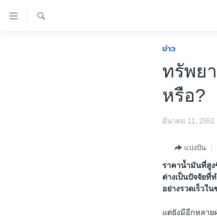
ลิ้งค์
เชื่อม
ค้นหา
ต่อ
หน้าหลัก
ข่าว
ข้าม
โลก
ทรัพยา
ไป
เอเชีย
เนื้อหา
หรือ?
หลัก
สหรัฐฯ
ข้าม
ไทย
ไป
มีนาคม 11, 2551
หน้า
ธุรกิจ
หลัก
วิทยาศาสตร์
แบ่งปัน
ข้าม
ไป
สังคมและสุขภาพ
ราคาน้ำมันที่สู
ที่
ต่างเป็นปัจจัย
ไลฟ์สไตล์
การ
อย่างรวดเร็วในช่
ตรวจสอบข่าว
ค้นหา
แต่ยังมีอีกหลายฝ