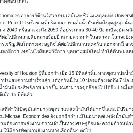
คตอันใกล้นี้
onomides อาจารย์ด้านวิศวกรรมเคมีและชีวโมเลกุลแห่ง Universit
่คิดว่า Peak Oil หรือช่วงที่ปริมาณการ ผลิตน้ำมันเพิ่มถึงจุดสูงสุดนั้น
 ค.ศ.2040 หรืออาจจะถึง 2050 คือประมาณ 30-40 ปีจากปัจจุบัน หล
งที่ต่อไปอีกหลายสิบหลายร้อยปี หมายความว่าในอนาคต โลกจะยังค
ารเจริญเติบโตทางเศรษฐกิจได้ต่อไปอีกนานนะครับ นอกจากนี้ อาจ
บอกอีกว่า เทคโนโลยีและวิธีการ ขุดเจาะสมัยใหม่ ทำให้ค้นพบแหล
rsity of Houston ผู้นี้บอกว่า เมื่อ 15 ปีที่แล้วนั้น หากขุดหาบ่อน้ำ
อว่าประสบความสำเร็จแล้ว แต่ทุกวันนี้ใน 10 บ่อจะต้องเจอถึง 7 บ่
ำมันมีประสิทธิภาพ มากขึ้น จนสามารถขุดลึกลงไปได้ถึง 1 หมื่นฟุต
เมื่อ 15 ปีที่แล้ว
ตุผลที่ทำให้ปัจจุบันสามารถขุดหาแหล่งน้ำมันได้มากขึ้นและมีปริมา
 คุณ Michael Economides ยังบอกอีกว่า แม้ในอนาคตแหล่งน้ำมัน
วามต้องการพลังงาน ความจำเป็นทางเศรษฐกิจและความก้าวหน้า
น ให้มีการพัฒนาพลังงานทางเลือกอื่นๆ ต่อไป