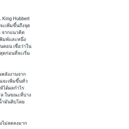
. King Hubbert
ะเพิ่มขึ้นถึงจุด
ลก จากแนวคิด
ิมพ์และหนึ่ง
ดอน เชื่อว่าใน
ุดก่อนที่จะเริ่ม
านพลังงานจาก
ะเพิ่มขึ้นทั่ว
ให้ได้ผลกำไร
์เรล ในขณะที่บาง
น้ำมันดิบโดย
 คงไม่ลดลงมาก