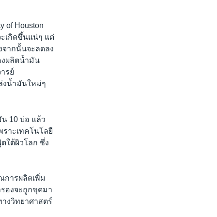
y of Houston
จะเกิดขึ้นแน่ๆ แต่
ังจากนั้นจะลดลง
งผลิตน้ำมัน
ารย์
่งน้ำมันใหม่ๆ
มัน 10 บ่อ แล้ว
อ เพราะเทคโนโลยี
ใต้ผิวโลก ซึ่ง
ณการผลิตเพิ่ม
สำรองจะถูกขุดมา
ทางวิทยาศาสตร์