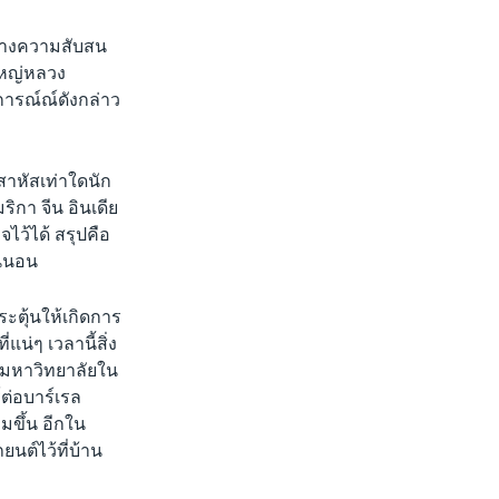
ร้างความสับสน
ใหญ่หลวง
การณ์ณ์ดังกล่าว
สาหัสเท่าใดนัก
ิกา จีน อินเดีย
ไว้ได้ สรุปคือ
น่นอน
ระตุ้นให้เกิดการ
น่ๆ เวลานี้สิ่ง
งมหาวิทยาลัยใน
ร์ต่อบาร์เรล
่มขึ้น อีกใน
นต์ไว้ที่บ้าน