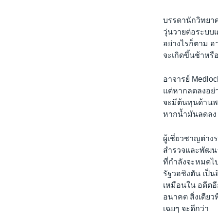
บรรดานักวิทยาศ
วุ่นวายต่อระบ
อย่างไรก็ตาม อา
จะเกิดขึ้นช้าหร
อาจารย์ Medlock
แต่หากลดลงอย่าง
จะมีต้นทุนด้าน
หากน้ำมันลดลง 
ผู้เชี่ยวชาญต่าง
สำรวจและพัฒนาพล
ที่กำลังจะหมดไ
รัฐวอชิงตัน เป็นอ
เหมือนใน อดีตอีก
อนาคต สิ่งเดียว
เฉยๆ จะดีกว่า