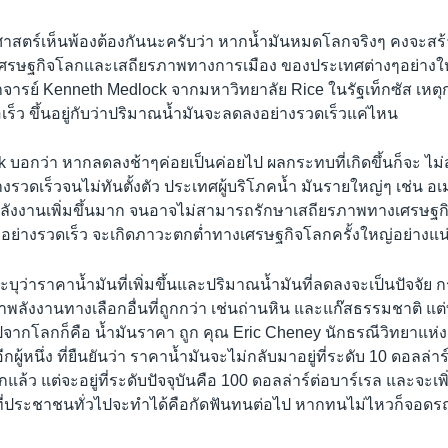
าสตร์เห็นพ้องต้องกันนะครับว่า หากน้ำมันหมดโลกจริงๆ คงจะส
บเศรษฐกิจโลกและเสถียรภาพทางการเมือง ของประเทศต่างๆอย่าง
จารย์ Kenneth Medlock จากมหาวิทยาลัย Rice ในรัฐเท็กซัส เหตุ
ือเร็ว ขึ้นอยู่กับว่าปริมาณน้ำมันจะลดลงอย่างรวดเร็วแค่ไหน
 บอกว่า หากลดลงช้าๆค่อยเป็นค่อยไป ผลกระทบที่เกิดขึ้นก็จะ ไม่
รวดเร็วจนไม่ทันตั้งตัว ประเทศผู้บริโภคน้ำ มันรายใหญ่ๆ เช่น อเมร
พลังงานเพิ่มขึ้นมาก จนอาจไม่สามารถรักษาเสถียรภาพทางเศรษฐกิจ
อย่างรวดเร็ว จะเกิดภาวะตกต่ำทางเศรษฐกิจโลกครั้งใหญ่อย่างแ
ระบุว่าราคาน้ำมันที่เพิ่มขึ้นและปริมาณน้ำมันที่ลดลงจะเป็นปัจจัย ก
ังงานทางเลือกอื่นที่ถูกกว่า เช่นถ่านหิน และแก๊สธรรมชาติ แต่ที่แ
ปจากโลกก็คือ น้ำมันราคา ถูก คุณ Eric Cheney นักธรณีวิทยาแห่
ีกผู้หนึ่ง ที่ยืนยันว่า ราคาน้ำมันจะไม่กลับมาอยู่ที่ระดับ 10 ดอลล่า
แล้ว แต่จะอยู่ที่ระดับปัจจุบันคือ 100 ดอลล่าร์ต่อบาร์เรล และจะเพิ
ที่ประชาชนทั่วไปจะทำได้คือกัดฟันทนต่อไป หากทนไม่ไหวก็จอดรถย