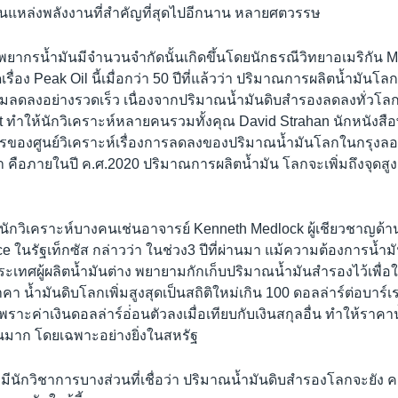
ป็นแหล่งพลังงานที่สำคัญที่สุดไปอีกนาน หลายศตวรรษ
ัพยากรน้ำมันมีจำนวนจำกัดนั้นเกิดขึ้นโดยนักธรณีวิทยาอเมริกัน M
เรื่อง Peak Oil นี้เมื่อกว่า 50 ปีที่แล้วว่า ปริมาณการผลิตน้ำมันโลกจ
เริ่มลดลงอย่างรวดเร็ว เนื่องจากปริมาณน้ำมันดิบสำรองลดลงทั่วโ
 ทำให้นักวิเคราะห์หลายคนรวมทั้งคุณ David Strahan นักหนังสือพ
องศูนย์วิเคราะห์เรื่องการลดลงของปริมาณน้ำมันโลกในกรุงลอน
น้า คือภายในปี ค.ศ.2020 ปริมาณการผลิตน้ำมัน โลกจะเพิ่มถึงจุดสูงส
นักวิเคราะห์บางคนเช่นอาจารย์ Kenneth Medlock ผู้เชียวชาญด้
 ในรัฐเท็กซัส กล่าวว่า ในช่วง3 ปีที่ผ่านมา แม้ความต้องการน้ำมันจ
เทศผู้ผลิตน้ำมันต่าง พยายามกักเก็บปริมาณน้ำมันสำรองไว้เพื่อ
าคา น้ำมันดิบโลกเพิ่มสูงสุดเป็นสถิติใหม่เกิน 100 ดอลล่าร์ต่อบาร
พราะค่าเงินดอลล่าร์อ่่อนตัวลงเมื่อเทียบกับเงินสกุลอื่น ทำให้ราคา
ึ้นมาก โดยเฉพาะอย่างยิ่งในสหรัฐ
งมีนักวิชาการบางส่วนที่เชื่อว่า ปริมาณน้ำมันดิบสำรองโลกจะยัง