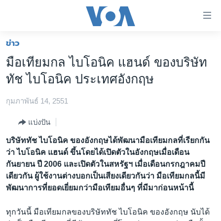
ลิ้งค์
เชื่อม
ต่อ
ข่าว
หน้าหลัก
ข้าม
มือเทียมกล ไบโอนิค แฮนด์ ของบริษัท
ไป
โลก
ทัช ไบโอนิค ประเทศอังกฤษ
เนื้อหา
เอเชีย
หลัก
กุมภาพันธ์ 14, 2551
สหรัฐฯ
ข้าม
ไป
ไทย
แบ่งปัน
หน้า
ธุรกิจ
บริษัททัช ไบโอนิค ของอังกฤษได้พัฒนามือเทียมกลที่เรียกกัน
หลัก
ว่า ไบโอนิค แฮนด์ ขึ้นโดยได้เปิดตัวในอังกฤษเมื่อเดือน
ข้าม
วิทยาศาสตร์
กันยายน ปี 2006 และเปิดตัวในสหรัฐฯ เมื่อเดือนกรกฎาคมปี
ไป
สังคมและสุขภาพ
เดียวกัน ผู้ใช้งานต่างบอกเป็นเสียงเดียวกันว่า มือเทียมกลนี้มี
ที่
พัฒนาการที่ยอดเยี่ยมกว่ามือเทียมอื่นๆ ที่มีมาก่อนหน้านี้
การ
ไลฟ์สไตล์
ค้นหา
ตรวจสอบข่าว
ทุกวันนี้ มือเทียมกลของบริษัททัช ไบโอนิค ของอังกฤษ นับได้