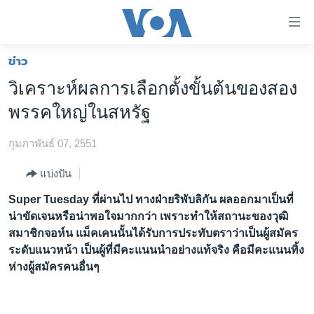
ลิ้งค์
เชื่อม
ต่อ
ข่าว
หน้าหลัก
ข้าม
วิเคราะห์ผลการเลือกตั้งขั้นต้นของสอง
ไป
โลก
พรรคใหญ่ในสหรัฐ
เนื้อหา
เอเชีย
หลัก
กุมภาพันธ์ 07, 2551
สหรัฐฯ
ข้าม
ไป
ไทย
แบ่งปัน
หน้า
ธุรกิจ
Super Tuesday ที่ผ่านไป ทางฝ่ายริพับลิกัน ผลออกมาเป็นที่
หลัก
น่าขัดเจนหรือน่าพอใจมากกว่า เพราะทำให้สถานะของวุฒิ
ข้าม
วิทยาศาสตร์
สมาชิกจอห์น แม็คเคนนั้นได้รับการประทับตราว่าเป็นผู้สมัคร
ไป
สังคมและสุขภาพ
ระดับแนวหน้า เป็นผู้ที่มีคะแนนนำอย่างแท้จริง คือมีคะแนนทิ้ง
ที่
ห่างผู้สมัครคนอื่นๆ
การ
ไลฟ์สไตล์
ค้นหา
ตรวจสอบข่าว