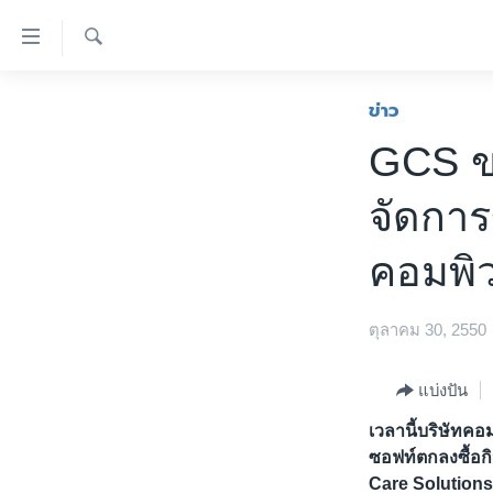
ลิ้งค์
เชื่อม
ค้นหา
ต่อ
หน้าหลัก
ข่าว
ข้าม
โลก
GCS ข
ไป
เอเชีย
เนื้อหา
จัดการ
หลัก
สหรัฐฯ
ข้าม
ไทย
คอมพิ
ไป
หน้า
ธุรกิจ
หลัก
ตุลาคม 30, 2550
วิทยาศาสตร์
ข้าม
ไป
สังคมและสุขภาพ
แบ่งปัน
ที่
ไลฟ์สไตล์
การ
เวลานี้บริษัทค
ตรวจสอบข่าว
ค้นหา
ซอฟท์ตกลงซื้อก
Care Solution