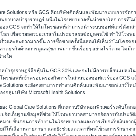
Care Solutions หรือ GCS คือบริษัทคิดค้นและพัฒนาระบบการจัดกา
งพยาบาลบำรุงราษฎร์ หนึ่งในโรงพยาบาลชั้นนำของโลก การที่ไม
การของ GCS จะทำให้ไมโครซอฟท์สามารถนำระบบซอฟท์แวร์ดังกล่
่วโลก เพื่อช่วยลดระยะเวลาในประมวลผลข้อมูลคนไข้ ทำให้โรง
ดเร็วและสะดวกมากขึ้น การซื้อขายครั้งนี้แสดงให้เห็นว่าไมโครซอ
ลาดธุรกิจด้านการดูแลสุขภาพมากขึ้นเรื่อยๆ อย่างไรก็ตาม ไม่มีกา
ย่างใด
าลบำรุงราษฎร์ถือหุ้นใน GCS 30% และจะไม่มีการเปลี่ยนแปลงใน
ี่ไมโครซอฟท์เข้าครอบครองกิจการในส่วนของซอฟแวร์ของ GCS แ
e Solutions จะยังคงสามารถทำงานคิดค้นและพัฒนาซอฟแวร์ใหม่ๆ
กลุ่มบริษัท Microsoft Health Solutions
อง Global Care Solutions ที่เตะตาบริษัทคอมพิวเตอร์ระดับโลก
ะบบจัดเก็บฐานข้อมูลที่ช่วยให้โรงพยาบาลสามารถจัดการกับประวั
หมาย ขั้นตอนการทำงานในโรงพยาบาลและการเรียกเก็บเงินจากผู้
ดยมีให้เลือกหลายภาษา และยังช่วยลดเวลาที่คนไข้รอการรักษาจากแ