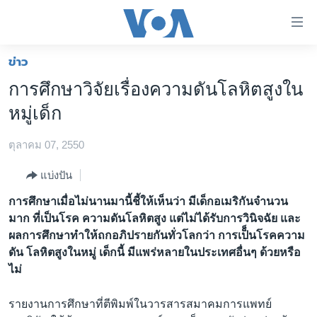
ลิ้งค์
เชื่อม
ต่อ
ข่าว
หน้าหลัก
ข้าม
การศึกษาวิจัยเรื่องความดันโลหิตสูงใน
ไป
โลก
หมู่เด็ก
เนื้อหา
เอเชีย
หลัก
ตุลาคม 07, 2550
สหรัฐฯ
ข้าม
ไป
ไทย
แบ่งปัน
หน้า
ธุรกิจ
การศึกษาเมื่อไม่นานมานี้ชี้ให้เห็นว่า มีเด็กอเมริกันจำนวน
หลัก
มาก ที่เป็นโรค ความดันโลหิตสูง แต่ไม่ได้รับการวินิจฉัย และ
ข้าม
วิทยาศาสตร์
ผลการศึกษาทำให้ถกอภิปรายกันทั่วโลกว่า การเป็็นโรคความ
ไป
สังคมและสุขภาพ
ดัน โลหิตสูงในหมู่ เด็กนี้ มีแพร่หลายในประเทศอื่นๆ ด้วยหรือ
ที่
ไม่
การ
ไลฟ์สไตล์
ค้นหา
ตรวจสอบข่าว
รายงานการศึกษาที่ตีพิมพ์ในวารสารสมาคมการแพทย์