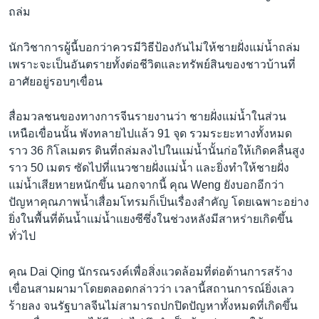
ถล่ม
นักวิชาการผู้นี้บอกว่าควรมีวิธีป้องกันไม่ให้ชายฝั่งแม่น้ำถล่ม
เพราะจะเป็นอันตรายทั้งต่อชีวิตและทรัพย์สินของชาวบ้านที่
อาศัยอยู่รอบๆเขื่อน
สื่อมวลชนของทางการจีนรายงานว่า ชายฝั่งแม่น้ำในส่วน
เหนือเขื่อนนั้น พังทลายไปแล้ว 91 จุด รวมระยะทางทั้งหมด
ราว 36 กิโลเมตร ดินที่ถล่มลงไปในแม่น้ำนั้นก่อให้เกิดคลื่นสูง
ราว 50 เมตร ซัดไปที่แนวชายฝั่งแม่น้ำ และยิ่งทำให้ชายฝั่ง
แม่น้ำเสียหายหนักขึ้น นอกจากนี้ คุณ Weng ยังบอกอีกว่า
ปัญหาคุณภาพน้ำเสื่อมโทรมก็เป็นเรื่องสำคัญ โดยเฉพาะอย่าง
ยิ่งในพื้นที่ต้นน้ำแม่น้ำแยงซีซึ่งในช่วงหลังมีสาหร่ายเกิดขึ้น
ทั่วไป
คุณ Dai Qing นักรณรงค์เพื่อสิ่งแวดล้อมที่ต่อต้านการสร้าง
เขื่อนสามผามาโดยตลอดกล่าวว่า เวลานี้สถานการณ์ยิ่งเลว
ร้ายลง จนรัฐบาลจีนไม่สามารถปกปิดปัญหาทั้งหมดที่เกิดขึ้น