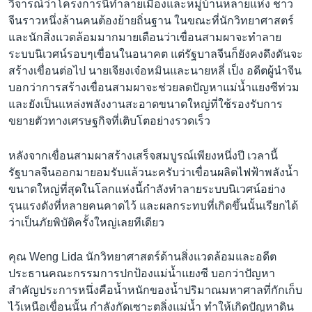
วิจารณ์ว่าโครงการนี้ทำลายเมืองและหมู่บ้านหลายแห่ง ชาว
เรียนรู้ภาษาอังกฤษ
จีนราวหนึ่งล้านคนต้องย้ายถิ่นฐาน ในขณะที่นักวิทยาศาสตร์
พอดคาสต์
และนักสิ่งแวดล้อมมากมายเตือนว่าเขื่อนสามผาจะทำลาย
ระบบนิเวศน์รอบๆเขื่อนในอนาคต แต่รัฐบาลจีนก็ยังคงดึงดันจะ
สร้างเขื่อนต่อไป นายเจียงเจ๋อหมินและนายหลี่ เป็ง อดีตผู้นำจีน
ติดตามเรา
บอกว่าการสร้างเขื่อนสามผาจะช่วยลดปัญหาแม่น้ำแยงซีท่วม
และยังเป็นแหล่งพลังงานสะอาดขนาดใหญ่ที่ใช้รองรับการ
ขยายตัวทางเศรษฐกิจที่เติบโตอย่างรวดเร็ว
เลือกภาษา
หลังจากเขื่อนสามผาสร้างเสร็จสมบูรณ์เพียงหนึ่งปี เวลานี้
รัฐบาลจีนออกมายอมรับแล้วนะครับว่าเขื่อนผลิตไฟฟ้าพลังน้ำ
ขนาดใหญ่ที่สุดในโลกแห่งนี้กำลังทำลายระบบนิเวศน์อย่าง
รุนแรงดังที่หลายคนคาดไว้ และผลกระทบที่เกิดขึ้นนั้นเรียกได้
ว่าเป็นภัยพิบัติครั้งใหญ่เลยทีเดียว
คุณ Weng Lida นักวิทยาศาสตร์ด้านสิ่งแวดล้อมและอดีต
ประธานคณะกรรมการปกป้องแม่น้ำแยงซี บอกว่าปัญหา
สำคัญประการหนึ่งคือน้ำหนักของน้ำปริมาณมหาศาลที่กักเก็บ
ไว้เหนือเขื่อนนั้น กำลังกัดเซาะตลิ่งแม่น้ำ ทำให้เกิดปัญหาดิน