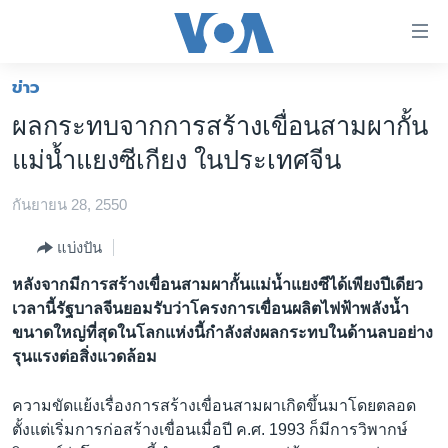
ลิ้งค์
เชื่อม
ต่อ
ข่าว
หน้าหลัก
ข้าม
ผลกระทบจากการสร้างเขื่อนสามผากั้น
ไป
โลก
แม่น้ำแยงซีเกียง ในประเทศจีน
เนื้อหา
เอเชีย
หลัก
กันยายน 28, 2550
สหรัฐฯ
ข้าม
ไป
ไทย
แบ่งปัน
หน้า
ธุรกิจ
หลังจากมีการสร้างเขื่อนสามผากั้นแม่น้ำแยงซีได้เพียงปีเดียว
หลัก
เวลานี้รัฐบาลจีนยอมรับว่าโครงการเขื่อนผลิตไฟฟ้าพลังน้ำ
ข้าม
วิทยาศาสตร์
ขนาดใหญ่ที่สุดในโลกแห่งนี้กำลังส่งผลกระทบในด้านลบอย่าง
ไป
สังคมและสุขภาพ
รุนแรงต่อสิ่งแวดล้อม
ที่
การ
ไลฟ์สไตล์
ความขัดแย้งเรื่องการสร้างเขื่อนสามผาเกิดขึ้นมาโดยตลอด
ค้นหา
ตรวจสอบข่าว
ตั้งแต่เริ่มการก่อสร้างเขื่อนเมื่อปี ค.ศ. 1993 ก็มีการวิพากษ์