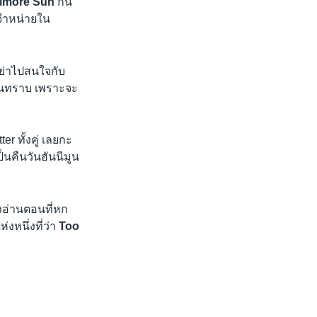
timore Sun
กัน
ู้จำหน่ายใน
ย่าไปสนใจกับ
อื่นทราบ เพราะจะ
er ทั้งคู่ เลยกะ
็นคืนวันฮันนีมูน
ังอ่านตอนที่หก
งหนึ่งที่ว่า
Too