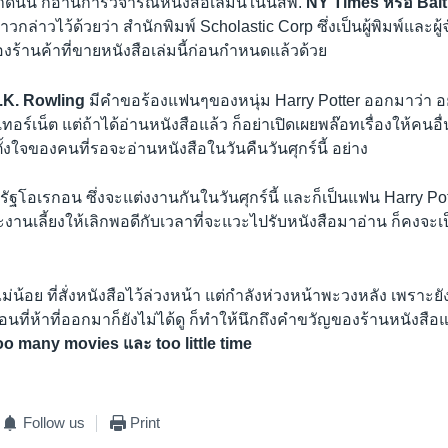
ั้น ก็อ่านการวิจารณ์หนังสือเล่มนี้ในนสพ.
NY Times หรือ Bal
วกล่าวไว้ด้วยว่า สำนักพิมพ์ Scholastic Corp ซึ่งเป็นผู้พิมพ์และผ
้องร้านค้าที่ขายหนังสือเล่มนี้ก่อนกำหนดแล้วด้วย
 J.K. Rowling
มีคำขอร้องแฟนๆของหนุ่ม Harry Potter ออกมาว่า อ
เทอร์เน็ต แต่ถ้าได้อ่านหนังสือแล้ว ก็อย่าเปิดเผยพล๊อทเรื่องให้คน
ใจของคนที่รอจะอ่านหนังสือในวันคืนวันศุกร์นี้ อย่าง
ที่รัฐโอเรกอน ซึ่งจะแต่งงานกันในวันศุกร์นี้ และก็เป็นแฟน Harry Pott
านเลี้ยงให้เลิกพอดีกับเวลาที่จะแวะไปรับหนังสือมาอ่าน ก็คงจะเป
ม่น้อย ที่สั่งหนังสือไว้ล่วงหน้า แต่กำลังห่วงหน้าพะวงหลัง เพราะย
ที่ห้าที่ออกมาก็ยังไม่ได้ดู ก็ทำให้นึกถึงคำขวัญของร้านหนังสือแห่
o many movies และ too little time
Follow us
Print