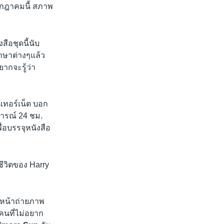
 กรกฎาคมนี้ สภาพ
ือชุดนี้นับ
ภาษาต่างๆแล้ว
ากจะรู้ว่า
เทอร์เน็ต บอก
จการณ์ 24 ชม.
ื่อบรรจุหนังสือ
ีวิตของ Harry
วงหน้าถ่ายภาพ
คนที่ไม่อยาก