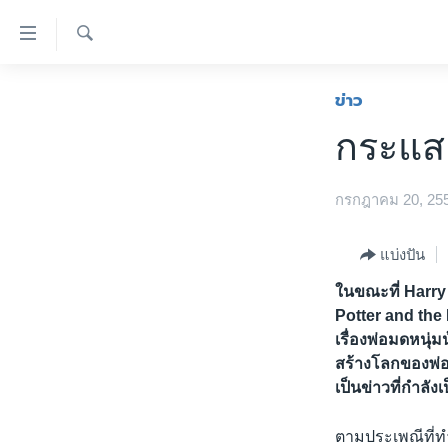
ลิ้งค์
เชื่อม
ค้นหา
ต่อ
หน้าหลัก
ข่าว
ข้าม
โลก
กระแสค
ไป
เอเชีย
เนื้อหา
หลัก
สหรัฐฯ
กรกฎาคม 20, 25
ข้าม
ไทย
ไป
แบ่งปัน
หน้า
ธุรกิจ
หลัก
ในขณะที่ Harry
วิทยาศาสตร์
ข้าม
Potter and the
ไป
สังคมและสุขภาพ
เรื่องพ่อมดหนุ่ม
ที่
สร้างโลกของพ่อ
ไลฟ์สไตล์
เป็นข่าวที่กำลังเ
การ
ตรวจสอบข่าว
ค้นหา
ตามประเพณีที่ทำ