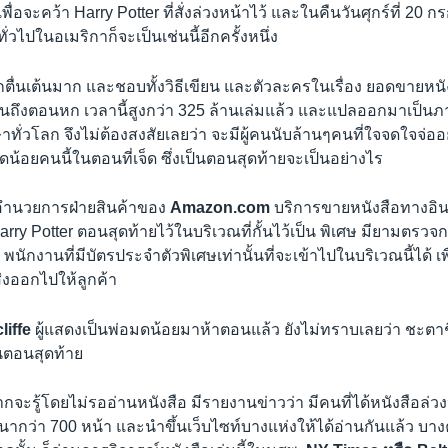
พื่อจะคว้า Harry Potter ที่สั่งล่วงหน้าไว้ และในคืนวันศุกร์ที่ 20
ั่วไปในอเมริกาก็จะเป็นเช่นนี้อีกครั้งหนึ่ง
กตื่นเต้นมาก และชอบทั้งวิธีเขียน และตัวละครในเรื่อง ยอดขายหนังส
งจนถึงตอนหก เวลานี้สูงกว่า 325 ล้านเล่มแล้ว และแปลออกมาเป็น
ทั่วโลก จึงไม่ต้องสงสัยเลยว่า จะมีผู้คนนับล้านๆคนที่ใจจดใจจ่ออย
อยคนนี้ในตอนที่เจ็ด ซึ่งเป็นตอนสุดท้ายจะเป็นอย่างไร
้อำนวยการฝ่ายสินค้าของ
Amazon.com
บริการขายหนังสือทางอิน
Harry Potter ตอนสุดท้ายไว้ในบริเวณที่กั้นไว้เป็น พิเศษ มียามตรว
พนักงานที่มีบัตรประจำตัวพิเศษเท่านั้นที่จะเข้าไปในบริเวณนี้ได้ เพ
่งออกไปให้ลูกค้า
liffe
ผู้แสดงเป็นพ่อมดน้อยมาห้าตอนแล้ว ยังไม่ทราบเลยว่า ชะตาช
นตอนสุดท้าย
อยากจะรู้โดยไม่รออ่านหนังสือ มีรายงานข่าวว่า มีคนที่ได้หนังสือล่
หนากว่า 700 หน้า และนำขึ้นเว็บไซท์บางแห่งให้ได้อ่านกันแล้ว บาง