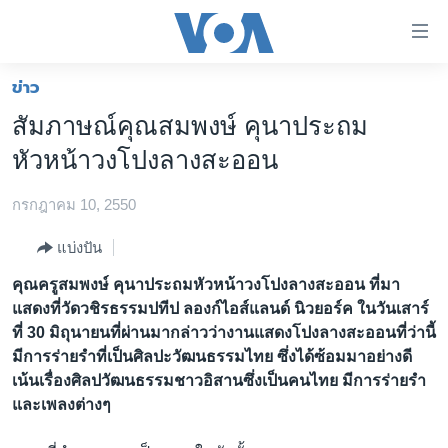
ลิ้งค์
เชื่อม
ต่อ
ข่าว
หน้าหลัก
ข้าม
สัมภาษณ์คุณสมพงษ์ คุนาประถม
ไป
โลก
หัวหน้าวงโปงลางสะออน
เนื้อหา
เอเชีย
หลัก
กรกฎาคม 10, 2550
สหรัฐฯ
ข้าม
ไป
ไทย
แบ่งปัน
หน้า
ธุรกิจ
คุณครูสมพงษ์ คุนาประถมหัวหน้าวงโปงลางสะออน ที่มา
หลัก
แสดงที่วัดวชิรธรรมปทีป ลองก์ไอส์แลนด์ นิวยอร์ค ในวันเสาร์
ข้าม
วิทยาศาสตร์
ที่ 30 มิถุนายนที่ผ่านมากล่าวว่างานแสดงโปงลางสะออนที่ว่านี้
ไป
สังคมและสุขภาพ
มีการร่ายรำที่เป็นศิลปะวัฒนธรรมไทย ซึ่งได้ซ้อมมาอย่างดี
ที่
เน้นเรื่องศิลปวัฒนธรรมชาวอิสานซึ่งเป็นคนไทย มีการร่ายรำ
การ
ไลฟ์สไตล์
และเพลงต่างๆ
ค้นหา
ตรวจสอบข่าว