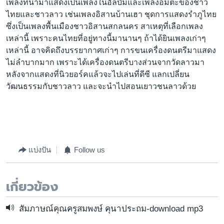
เพลงที่นำมาแสดงเป็นเพลงในอัลบั้มและเพลงอมตะของชาว
เรียนรู้ภาษาอังกฤษ
ไทยและชาวลาว เช่นเพลงอิสานบ้านเฮา ชุดการแสดงรำภูไทย
พอดคาสต์
ซึ่งเป็นเพลงพื้นเมืองชาวอิสานสกลนคร สาเหตุที่เลือกเพลง
เหล่านี้ เพราะคนไทยที่อยู่ทางนี้มานานๆ ถ้าได้ยินเพลงเก่าๆ
เหล่านี้ อาจคิดถึงบรรยากาศเก่าๆ การขนเครื่องดนตรีมาแสดง
ติดตามเรา
ไม่ลำบากมาก เพราะได้เครื่องดนตรีบางส่วนจากวัดลาวมา
หลังจากแสดงที่นิวยอร์คแล้วจะไปเล่นที่ดีซี แลกเปลี่ยน
วัฒนธรรมกับชาวลาว และจะนำไปสอนเยาวชนลาวด้วย
เลือกภาษา
แบ่งปัน
Follow us
เกี่ยวข้อง
สัมภาษณ์คุณครูสมพงษ์ คุนาประถม-download mp3