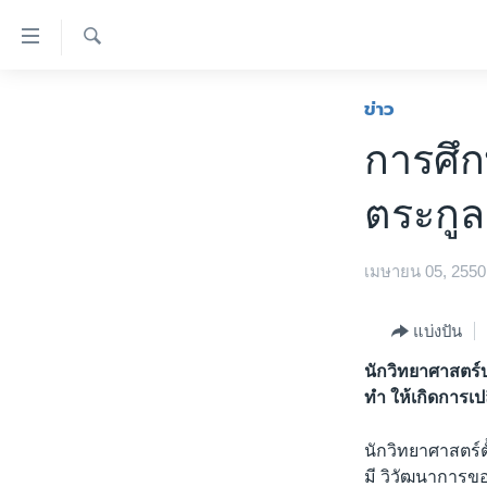
ลิ้งค์
เชื่อม
ค้นหา
ต่อ
หน้าหลัก
ข่าว
ข้าม
โลก
การศึก
ไป
เอเชีย
เนื้อหา
ตระกูล
หลัก
สหรัฐฯ
ข้าม
ไทย
ไป
เมษายน 05, 2550
หน้า
ธุรกิจ
หลัก
วิทยาศาสตร์
แบ่งปัน
ข้าม
ไป
สังคมและสุขภาพ
นักวิทยาศาสตร์บ
ที่
ทำ ให้เกิดการเ
ไลฟ์สไตล์
การ
ตรวจสอบข่าว
ค้นหา
นักวิทยาศาสตร์ตั
มี วิวัฒนาการของ