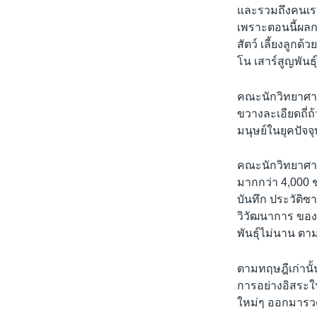
เรียนรู้ภาษาอังกฤษ
และรวมถึงคนเรา
พอดคาสต์
เพราะตอนนี้ผลก
สัตว์ เลี้ยงลูกด้
โน เสาร์สูญพันธุ
คณะนักวิทยาศาสต
ขวางละเอียดถี่ถ้
มนุษย์ในยุคปัจจ
คณะนักวิทยาศาสต
มากกว่า 4,000 ช
บันทึก ประวัติซ
วิวัฒนาการ ของส
พันธุ์ไม่นาน ตา
ตามทฤษฎีเก่านั้น
การอย่างอิสระใน
ใหม่ๆ ออกมารว