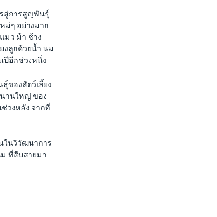
สู่การสูญพันธุ์
์ใหม่ๆ อย่างมาก
แมว ม้า ช้าง
้ยงลูกด้วยน้ำ นม
นปีอีกช่วงหนึ่ง
ุ์ของสัตว์เลี้ยง
ารขนานใหญ่ ของ
นช่วงหลัง จากที่
่วนในวิวัฒนาการ
นม ที่สืบสายมา