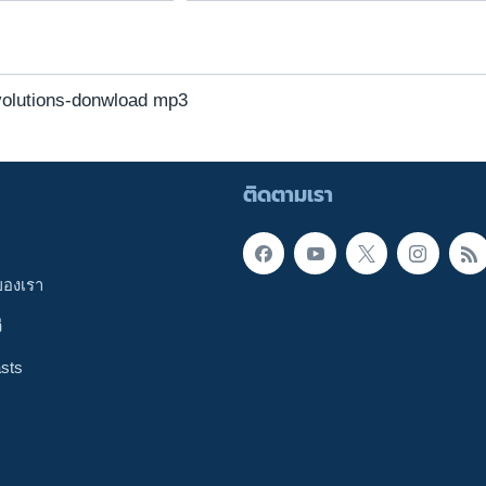
lutions-donwload mp3
ติดตามเรา
ของเรา
ี
sts