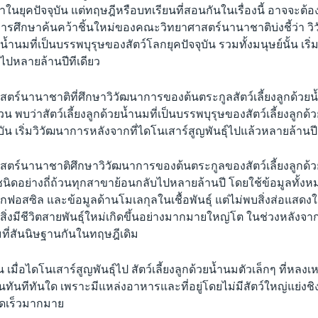
ในยุคปัจจุบัน แต่ทฤษฎีหรือบทเรียนที่สอนกันในเรื่องนี้ อาจจะต
ารศึกษาค้นคว้าชิ้นใหม่ของคณะวิทยาศาสตร์นานาชาติบ่งชี้ว่า 
วยน้ำนมที่เป็นบรรพบุรุษของสัตว์โลกยุคปัจจุบัน รวมทั้งมนุษย์นั้น เริ่
์ไปหลายล้านปีทีเดียว
ร์นานาชาติที่ศึกษาวิวัฒนาการของต้นตระกูลสัตว์เลี้ยงลูกด้วยน
วน พบว่าสัตว์เลี้ยงลูกด้วยน้ำนมที่เป็นบรรพบุรุษของสัตว์เลี้ยงลูกด้
ุบัน เริ่มวิวัฒนาการหลังจากที่ไดโนเสาร์สูญพันธุ์ไปแล้วหลายล้านปี
ร์นานาชาติศึกษาวิวัฒนาการของต้นตระกูลของสัตว์เลี้ยงลูกด้วยน
นิดอย่างถี่ถ้วนทุกสาขาย้อนกลับไปหลายล้านปี โดยใช้ข้อมูลทั้งหมดท
ากฟอสซิล และข้อมูลด้านโมเลกุลในเชื้อพันธุ์ แต่ไม่พบสิ่งส่อแสดงใ
ิ่งมีชีวิตสายพันธุ์ใหม่เกิดขึ้นอย่างมากมายใหญ่โต ในช่วงหลังจาก
มที่สันนิษฐานกันในทฤษฎีเดิม
 เมื่อไดโนเสาร์สูญพันธุ์ไป สัตว์เลี้ยงลูกด้วยน้ำนมตัวเล็กๆ ที่หลงเห
ทันทีทันใด เพราะมีแหล่งอาหารและที่อยู่โดยไม่มีสัตว์ใหญ่แย่งชิ
ดเร็วมากมาย