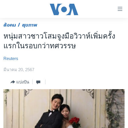
ลิ้งค์
เชื่อม
ต่อ
สังคม / สุขภาพ
หน้าหลัก
ข้าม
หนุ่มสาวชาวโสมจูงมือวิวาห์เพิ่มครั้ง
ไป
โลก
แรกในรอบกว่าทศวรรษ
เนื้อหา
เอเชีย
หลัก
Reuters
สหรัฐฯ
ข้าม
ไป
มีนาคม 20, 2567
ไทย
หน้า
ธุรกิจ
แบ่งปัน
หลัก
ข้าม
วิทยาศาสตร์
ไป
สังคมและสุขภาพ
ที่
การ
ไลฟ์สไตล์
ค้นหา
ตรวจสอบข่าว