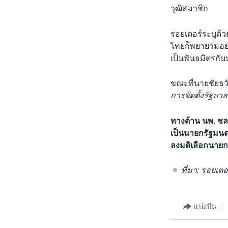
วุฒิสมาชิก
รอยเตอร์ระบุด้ว
ไทยก็พยายามอย่
เป็นพันธมิตรกั
ขณะที่นายชัยธว
การจัดตั้งรัฐบาล
ทางด้าน นพ. ชลน
เป็นนายกรัฐมนตร
ลงมติเลือกนายกฯ 
ที่มา: รอยเตอ
แบ่งปัน