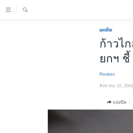
ลิ้งค์
เชื่อม
ค้นหา
ต่อ
หน้าหลัก
เอเชีย
ข้าม
โลก
ก้าวไก
ไป
เอเชีย
เนื้อหา
ยกฯ ชี้
หลัก
สหรัฐฯ
ข้าม
ไทย
ไป
Reuters
หน้า
ธุรกิจ
หลัก
สิงหาคม 16, 256
วิทยาศาสตร์
ข้าม
ไป
สังคมและสุขภาพ
แบ่งปัน
ที่
ไลฟ์สไตล์
การ
ตรวจสอบข่าว
ค้นหา