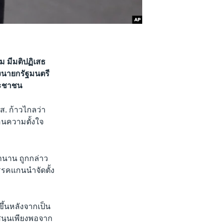
ม มีมติปฏิเสธ
่งนายกรัฐมนตรี
ระชาชน
. ก้าวไกลว่า
อนความตั้งใจ
านาน ถูกกล่าว
รคแกนนำจัดตั้ง
ขึ้นหลังจากเป็น
บสนุนเพียงพอจาก