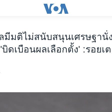
ลมีมติไม่สนับสนุนเศรษฐานั่
 'บิดเบือนผลเลือกตั้ง' :รอยเต
6