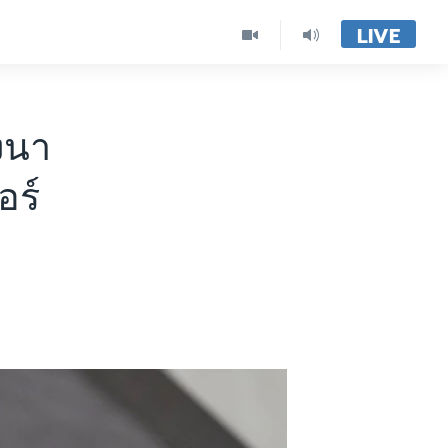
LIVE
งนา
อร์