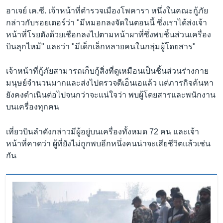
อาเจย์ เค.ซี. เจ้าหน้าที่ตำรวจเมืองโพคารา หนึ่งในคณะกู้ภัย
กล่าวกับรอยเตอร์ว่า "มีหมอกลงจัดในตอนนี้ ซึ่งเราได้ส่งเจ้า
หน้าที่โรยตังด้วยเชือกลงไปตามหน้าผาที่ซึ่งพบชิ้นส่วนเครื่อง
บินลุกไหม้" และว่า "มีเด็กเล็กหลายคนในกลุ่มผู้โดยสาร"
เจ้าหน้าที่กู้ภัยสามารถเก็บกู้สิ่งที่ดูเหมือนเป็นชิ้นส่วนร่างกาย
มนุษย์จำนวนมากและส่งไปตรวจดีเอ็นเอแล้ว แต่ภารกิจค้นหา
ยังคงดำเนินต่อไปจนกว่าจะแน่ใจว่า พบผู้โดยสารและพนักงาน
บนเครื่องทุกคน
เที่ยวบินลำดังกล่าวมีผู้อยู่บนเครื่องทั้งหมด 72 คน และเจ้า
หน้าที่คาดว่า ผู้ที่ยังไม่ถูกพบอีกหนึ่งคนน่าจะเสียชีวิตแล้วเช่น
กัน