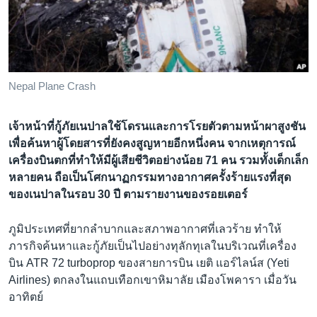
เรียนรู้ภาษาอังกฤษ
พอดคาสต์
ติดตามเรา
Nepal Plane Crash
เจ้าหน้าที่กู้ภัยเนปาลใช้โดรนและการโรยตัวตามหน้าผาสูงชัน
เลือกภาษา
เพื่อค้นหาผู้โดยสารที่ยังคงสูญหายอีกหนึ่งคน จากเหตุการณ์
เครื่องบินตกที่ทำให้มีผู้เสียชีวิตอย่างน้อย 71 คน รวมทั้งเด็กเล็ก
หลายคน ถือเป็นโศกนาฏกรรมทางอากาศครั้งร้ายแรงที่สุด
ของเนปาลในรอบ 30 ปี ตามรายงานของรอยเตอร์
ภูมิประเทศที่ยากลำบากและสภาพอากาศที่เลวร้าย ทำให้
ภารกิจค้นหาและกู้ภัยเป็นไปอย่างทุลักทุเลในบริเวณที่เครื่อง
บิน ATR 72 turboprop ของสายการบิน เยติ แอร์ไลน์ส (Yeti
Airlines) ตกลงในแถบเทือกเขาหิมาลัย เมืองโพคารา เมื่อวัน
อาทิตย์