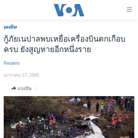
ลิ้งค์
เชื่อม
ต่อ
เอเชีย
หน้าหลัก
ข้าม
กู้ภัยเนปาลพบเหยื่อเครื่องบินตกเกือบ
ไป
โลก
ครบ ยังสูญหายอีกหนึ่งราย
เนื้อหา
เอเชีย
หลัก
Reuters
สหรัฐฯ
ข้าม
ไป
มกราคม 17, 2566
ไทย
หน้า
ธุรกิจ
แบ่งปัน
หลัก
ข้าม
วิทยาศาสตร์
ไป
สังคมและสุขภาพ
ที่
การ
ไลฟ์สไตล์
ค้นหา
ตรวจสอบข่าว