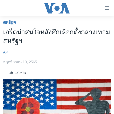
ลิ้งค์
เชื่อม
ต่อ
สหรัฐฯ
หน้าหลัก
ข้าม
เกร็ดน่าสนใจหลังศึกเลือกตั้งกลางเทอม
ไป
โลก
สหรัฐฯ
เนื้อหา
เอเชีย
หลัก
AP
สหรัฐฯ
ข้าม
ไป
พฤศจิกายน 10, 2565
ไทย
หน้า
ธุรกิจ
แบ่งปัน
หลัก
ข้าม
วิทยาศาสตร์
ไป
สังคมและสุขภาพ
ที่
การ
ไลฟ์สไตล์
ค้นหา
ตรวจสอบข่าว