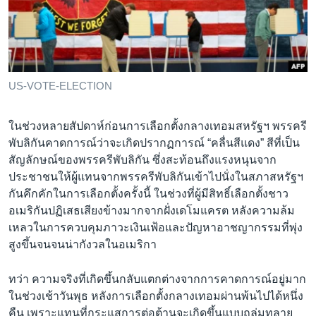
เรียนรู้ภาษาอังกฤษ
พอดคาสต์
ติดตามเรา
US-VOTE-ELECTION
ในช่วงหลายสัปดาห์ก่อนการเลือกตั้งกลางเทอมสหรัฐฯ พรรครี
เลือกภาษา
พับลิกันคาดการณ์ว่าจะเกิดปรากฏการณ์ “คลื่นสีแดง” สีที่เป็น
สัญลักษณ์ของพรรครีพับลิกัน ซึ่งสะท้อนถึงแรงหนุนจาก
ประชาชนให้ผู้แทนจากพรรครีพับลิกันเข้าไปนั่งในสภาสหรัฐฯ
กันคึกคักในการเลือกตั้งครั้งนี้ ในช่วงที่ผู้มีสิทธิ์เลือกตั้งชาว
อเมริกันปฏิเสธเสียงข้างมากจากฝั่งเดโมแครต หลังความล้ม
เหลวในการควบคุมภาวะเงินเฟ้อและปัญหาอาชญากรรมที่พุ่ง
สูงขึ้นจนจนน่ากังวลในอเมริกา
ทว่า ความจริงที่เกิดขึ้นกลับแตกต่างจากการคาดการณ์อยู่มาก
ในช่วงเช้าวันพุธ หลังการเลือกตั้งกลางเทอมผ่านพ้นไปได้หนึ่ง
คืน เพราะแทนที่กระแสการต่อต้านจะเกิดขึ้นแบบถล่มทลาย