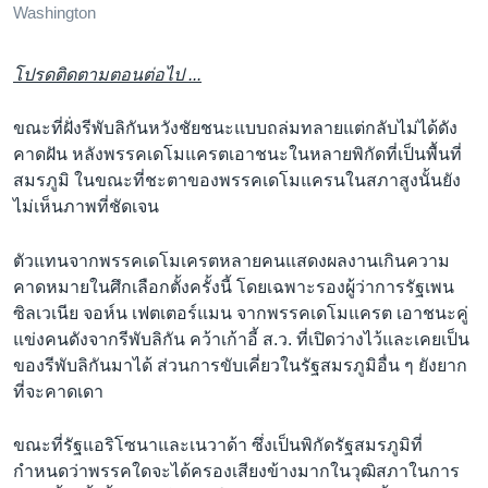
Washington
โปรดติดตามตอนต่อไป ...
ขณะที่ฝั่งรีพับลิกันหวังชัยชนะแบบถล่มทลายแต่กลับไม่ได้ดัง
คาดฝัน หลังพรรคเดโมแครตเอาชนะในหลายพิกัดที่เป็นพื้นที่
สมรภูมิ ในขณะที่ชะตาของพรรคเดโมแครนในสภาสูงนั้นยัง
ไม่เห็นภาพที่ชัดเจน
ตัวแทนจากพรรคเดโมเครตหลายคนแสดงผลงานเกินความ
คาดหมายในศึกเลือกตั้งครั้งนี้ โดยเฉพาะรองผู้ว่าการรัฐเพน
ซิลเวเนีย จอห์น เฟตเตอร์แมน จากพรรคเดโมแครต เอาชนะคู่
แข่งคนดังจากรีพับลิกัน คว้าเก้าอี้ ส.ว. ที่เปิดว่างไว้และเคยเป็น
ของรีพับลิกันมาได้ ส่วนการขับเคี่ยวในรัฐสมรภูมิอื่น ๆ ยังยาก
ที่จะคาดเดา
ขณะที่รัฐแอริโซนาและเนวาด้า ซึ่งเป็นพิกัดรัฐสมรภูมิที่
กำหนดว่าพรรคใดจะได้ครองเสียงข้างมากในวุฒิสภาในการ