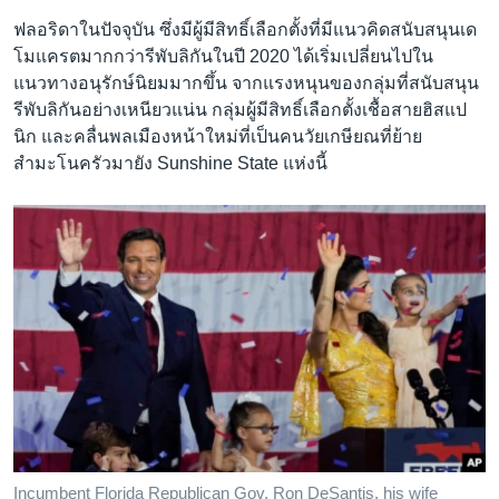
ฟลอริดาในปัจจุบัน ซึ่งมีผู้มีสิทธิ์เลือกตั้งที่มีแนวคิดสนับสนุนเด
โมแครตมากกว่ารีพับลิกันในปี 2020 ได้เริ่มเปลี่ยนไปใน
แนวทางอนุรักษ์นิยมมากขึ้น จากแรงหนุนของกลุ่มที่สนับสนุน
รีพับลิกันอย่างเหนียวแน่น กลุ่มผู้มีสิทธิ์เลือกตั้งเชื้อสายฮิสแป
นิก และคลื่นพลเมืองหน้าใหม่ที่เป็นคนวัยเกษียณที่ย้าย
สำมะโนครัวมายัง Sunshine State แห่งนี้
Incumbent Florida Republican Gov. Ron DeSantis, his wife