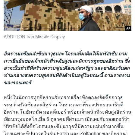
เรียนรู้ภาษาอังกฤษ
พอดคาสต์
ติดตามเรา
ADDITION Iran Missile Display
อิหร่านเตรียมส่งขีปนาวุธและโดรนเพิ่มเติมให้แก่รัสเซีย ตาม
เลือกภาษา
การยืนยันของเจ้าหน้าที่ระดับสูงและนักการทูตของอิหร่าน ซึ่ง
อาจเป็นท่าทีที่สร้างความขุ่นเคืองแก่สหรัฐฯ และชาติตะวันตก
ท่ามกลางสงครามยูเครนที่ยังดำเนินอยู่ในขณะนี้ ตามรายงาน
ของรอยเตอร์
หนึ่งในนักการทูตอิหร่านรับทราบเรื่องข้อตกลงจัดซื้ออาวุธ
ระหว่างรัสเซียและอิหร่าน ในช่วงเวลาที่รองประธานาธิบดี
อิหร่าน โมฮัมหมัด มอคห์เบอร์ พร้อมเจ้าหน้าที่ระดับสูงอิหร่าน
เยือนกรุงมอสโกเมื่อ 6 ตุลาคมที่ผ่านมา เปิดเผยกับรอยเตอร์ว่า
“รัสเซียได้สั่งซื้อโดรนและขีปนาวุธที่มีความแม่นยำมากขึ้น
โดยเฉพาะขีปนาวุธในรุ่น Fateh และ Zolfaghar ของอิหร่าน”