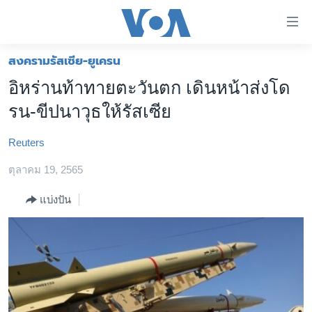
ลิ้งค์
เชื่อม
ต่อ
สงครามรัสเซีย-ยูเครน
หน้าหลัก
ข้าม
อิหร่านท้าทายตะวันตก เดินหน้าส่งโด
ไป
โลก
รน-ขีปนาวุธให้รัสเซีย
เนื้อหา
เอเชีย
หลัก
Reuters
สหรัฐฯ
ข้าม
ไป
ตุลาคม 19, 2565
ไทย
หน้า
ธุรกิจ
แบ่งปัน
หลัก
ข้าม
วิทยาศาสตร์
ไป
สังคมและสุขภาพ
ที่
การ
ไลฟ์สไตล์
ค้นหา
ตรวจสอบข่าว