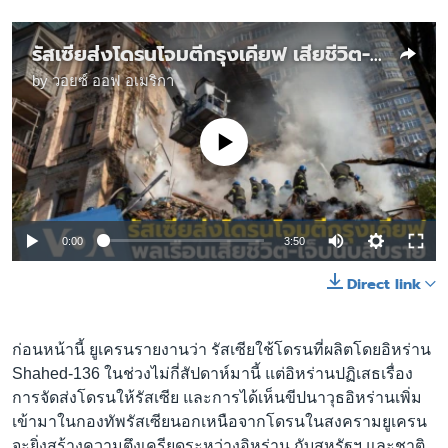
รัสเซียส่งโดรนโจมตีกรุงเคียฟ เสียชีวิต-เจ็บ นับสิบราย
by
วอยซ์ ออฟ อเมริกา
No media source currently available
0:00
3:50
Direct link
ก่อนหน้านี้ ยูเครนรายงานว่า รัสเซียใช้โดรนที่ผลิตโดยอิหร่าน
Shahed-136 ในช่วงไม่กี่สัปดาห์มานี้ แต่อิหร่านปฏิเสธเรื่อง
การจัดส่งโดรนให้รัสเซีย และการได้เห็นขีปนาวุธอิหร่านเพิ่ม
เข้ามาในกองทัพรัสเซียนอกเหนือจากโดรนในสงครามยูเครน
จะยิ่งสร้างความตึงเครียดระหว่างอิหร่าน กับสหรัฐฯ และชาติ