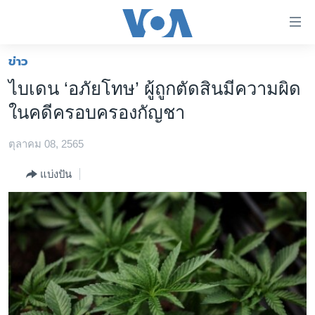
ลิ้งค์
เชื่อม
ต่อ
ข่าว
หน้าหลัก
ข้าม
ไบเดน ‘อภัยโทษ’ ผู้ถูกตัดสินมีความผิด
ไป
โลก
ในคดีครอบครองกัญชา
เนื้อหา
เอเชีย
หลัก
ตุลาคม 08, 2565
สหรัฐฯ
ข้าม
ไป
ไทย
แบ่งปัน
หน้า
ธุรกิจ
หลัก
ข้าม
วิทยาศาสตร์
ไป
สังคมและสุขภาพ
ที่
การ
ไลฟ์สไตล์
ค้นหา
ตรวจสอบข่าว