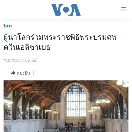
ลิ้งค์
เชื่อม
ต่อ
โลก
หน้าหลัก
ข้าม
ผู้นำโลกร่วมพระราชพิธีพระบรมศพ
ไป
โลก
ควีนเอลิซาเบธ
เนื้อหา
เอเชีย
หลัก
กันยายน 19, 2565
สหรัฐฯ
ข้าม
ไป
ไทย
แบ่งปัน
หน้า
ธุรกิจ
หลัก
ข้าม
วิทยาศาสตร์
ไป
สังคมและสุขภาพ
ที่
การ
ไลฟ์สไตล์
ค้นหา
ตรวจสอบข่าว