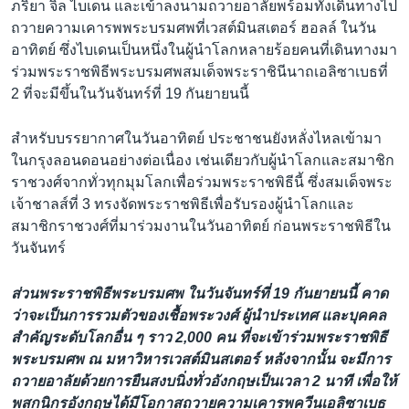
ภริยา จิล ไบเดน และเข้าลงนามถวายอาลัยพร้อมทั้งเดินทางไป
ถวายความเคารพพระบรมศพที่เวสต์มินสเตอร์ ฮอลล์ ในวัน
อาทิตย์ ซึ่งไบเดนเป็นหนึ่งในผู้นำโลกหลายร้อยคนที่เดินทางมา
ร่วมพระราชพิธีพระบรมศพสมเด็จพระราชินีนาถเอลิซาเบธที่
2 ที่จะมีขึ้นในวันจันทร์ที่ 19 กันยายนนี้
สำหรับบรรยากาศในวันอาทิตย์ ประชาชนยังหลั่งไหลเข้ามา
ในกรุงลอนดอนอย่างต่อเนื่อง เช่นเดียวกับผู้นำโลกและสมาชิก
ราชวงศ์จากทั่วทุกมุมโลกเพื่อร่วมพระราชพิธีนี้ ซึ่งสมเด็จพระ
เจ้าชาลส์ที่ 3 ทรงจัดพระราชพิธีเพื่อรับรองผู้นำโลกและ
สมาชิกราชวงศ์ที่มาร่วมงานในวันอาทิตย์ ก่อนพระราชพิธีใน
วันจันทร์
ส่วนพระราชพิธีพระบรมศพ ในวันจันทร์ที่ 19 กันยายนนี้ คาด
ว่าจะเป็นการรวมตัวของเชื้อพระวงศ์ ผู้นำประเทศ และบุคคล
สำคัญระดับโลกอื่น ๆ ราว 2,000 คน ที่จะเข้าร่วมพระราชพิธี
พระบรมศพ ณ มหาวิหารเวสต์มินสเตอร์ หลังจากนั้น จะมีการ
ถวายอาลัยด้วยการยืนสงบนิ่งทั่วอังกฤษเป็นเวลา 2 นาที เพื่อให้
พสกนิกรอังกฤษได้มีโอกาสถวายความเคารพควีนเอลิซาเบธ