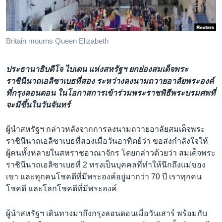
เรียนรู้ภาษาอังกฤษ
พอดคาสต์
Britain mourns Queen Elizabeth
ติดตามเรา
ประธานาธิบดีโจ ไบเดน แห่งสหรัฐฯ ยกย่องสมเด็จพระ
ราชินีนาถเอลิซาเบธที่สอง ระหว่างลงนามถวายอาลัยพระองค์
ที่กรุงลอนดอน ในโอกาสการเข้าร่วมพระราชพิธีพระบรมศพที่
เลือกภาษา
จะมีขึ้นในวันจันทร์
ผู้นำสหรัฐฯ กล่าวหลังจากการลงนามถวายอาลัยสมเด็จพระ
ราชินีนาถเอลิซาเบธที่สองเมื่อวันอาทิตย์ว่า ขอส่งกำลังใจให้
ผู้คนทั้งหลายในสหราชอาณาจักร โดยกล่าวด้วยว่า สมเด็จพระ
ราชินีนาถเอลิซาเบธที่ 2 ทรงเป็นบุคคลที่ทำให้นึกถึงแม่ของ
เขา และทุกคนโชคดีที่มีพระองค์อยู่มากว่า 70 ปี เราทุกคน
โชคดี และโลกโชคดีที่มีพระองค์
ผู้นำสหรัฐฯ เดินทางมาถึงกรุงลอนดอนเมื่อวันเสาร์ พร้อมกับ