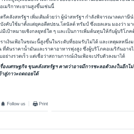
อเมริกาทะยานสูงขึ้นเช่นนี้
ตรีคลังสหรัฐฯ เพิ่มเติมด้วยว่า ผู้นำสหรัฐฯ กำลังพิจารณาลดภาษีน
บังคับใช้มาตั้งแต่ยุคอดีตปธน.โดนัลด์ ทรัมป์ ซึ่งเยลเลน มองว่า
ม่มีเป้าหมายเชิงกลยุทธ์ใด ๆ และเป็นการเพิ่มต้นทุนให้กับผู้บริโภคด
ัตราเงินเฟ้อในขณะนี้สูงขึ้นในระดับที่ยอมรับไม่ได้ และเหตุผลหนึ่
น ที่ดันราคาน้ำมันและราคาอาหารพุ่งสูง ซึ่งผู้บริโภคอเมริกันอาจไ
ย่างรวดเร็ว แต่เชื่อว่าสถานการณ์เงินเฟ้อจะปรับตัวลงมาได้
ื่องเศรษฐกิจ ขุนคลังสหรัฐฯ คาดว่าอาจมีการชะลอตัวลงในอีกไม่กี
เข้าสู่ภาวะถดถอยได้
Follow us
Print