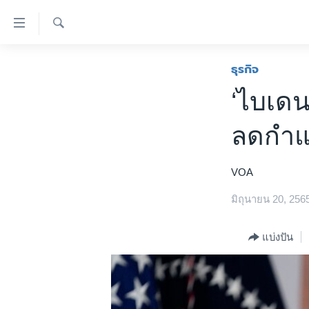
ลิ้งค์
เชื่อม
ค้นหา
ต่อ
หน้าหลัก
ธุรกิจ
ข้าม
โลก
‘ไบเดน
ไป
เอเชีย
เนื้อหา
ลดกำแ
หลัก
สหรัฐฯ
ข้าม
ไทย
ไป
VOA
หน้า
ธุรกิจ
หลัก
มิถุนายน 20, 256
วิทยาศาสตร์
ข้าม
ไป
สังคมและสุขภาพ
แบ่งปัน
ที่
ไลฟ์สไตล์
การ
ตรวจสอบข่าว
ค้นหา