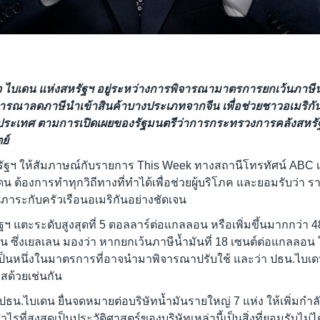
 ไบเดน แห่งสหรัฐฯ อยู่ระหว่างการพิจารณามาตรการยกเว้นภาษีน
จารณาลดภาษีนำเข้าสินค้าบางประเภทจากจีน เพื่อช่วยชาวอเมริกั
ประเทศ ตามการเปิดเผยของรัฐมนตรีว่าการกระทรวงการคลังสหรัฐ
ย์
รัฐฯ ให้สัมภาษณ์กับรายการ This Week ทางสถานีโทรทัศน์ ABC เมื
น ต้องการทำทุกวิถีทางที่ทำได้เพื่อช่วยผู้บริโภค และยอมรับว่า ราค
นภาระกับครัวเรือนอเมริกันอย่างชัดเจน
ฯ แตะระดับสูงสุดที่ 5 ดอลลาร์ต่อแกลลอน หรือเพิ่มขึ้นมากกว่า 
อน ซึ่งเยลเลน มองว่า หากยกเว้นภาษีน้ำมันที่ 18 เซนต์ต่อแกลล
ะเป็นหนึ่งในมาตรการที่อาจนำมาพิจารณาปรับใช้ และว่า ปธน.ไบเดน
สด้วยเช่นกัน
น ปธน.ไบเดน ยื่นจดหมายต่อบริษัทน้ำมันรายใหญ่ 7 แห่ง ให้เพิ่มกำล
รที่สูงสุดเป็นประวัติศาสตร์ของบริษัทเหล่านี้เป็นสิ่งที่ยอมรับไม่ไ