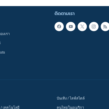
ติดตามเรา
ของเรา
ี
sts
บันเทิง / ไลฟ์สไตล์
 / เทคโนโลยี
คนไทยในอเมริกา