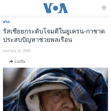
ลิ้งค์
เชื่อม
ต่อ
ข่าว
หน้าหลัก
ข้าม
รัสเซียยกระดับโจมตีในยูเครน-กาชาด
ไป
โลก
ประสบปัญหาช่วยพลเรือน
เนื้อหา
เอเชีย
หลัก
เมษายน 12, 2565
สหรัฐฯ
ข้าม
ไป
ไทย
แบ่งปัน
หน้า
ธุรกิจ
หลัก
ข้าม
วิทยาศาสตร์
ไป
สังคมและสุขภาพ
ที่
การ
ไลฟ์สไตล์
ค้นหา
ตรวจสอบข่าว