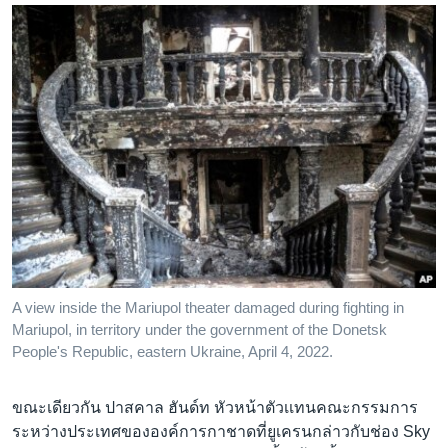
A view inside the Mariupol theater damaged during fighting in
Mariupol, in territory under the government of the Donetsk
People's Republic, eastern Ukraine, April 4, 2022.
ขณะเดียวกัน ปาสคาล ฮันด์ท หัวหน้าตัวเเทนคณะกรรมการ
ระหว่างประเทศขององค์การกาชาดที่ยูเครนกล่าวกับช่อง Sky