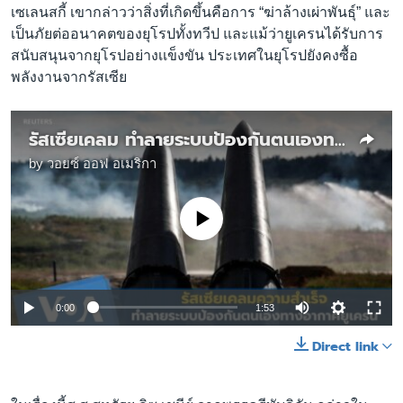
เซเลนสกี้ เขากล่าวว่าสิ่งที่เกิดขึ้นคือการ “ฆ่าล้างเผ่าพันธุ์” และ
เป็นภัยต่ออนาคตของยุโรปทั้งทวีป และแม้ว่ายูเครนได้รับการ
สนับสนุนจากยุโรปอย่างเเข็งขัน ประเทศในยุโรปยังคงซื้อ
พลังงานจากรัสเซีย
รัสเซียเคลม ทำลายระบบป้องกันตนเองทางอากาศของยูเครนได้แล้ว
by
วอยซ์ ออฟ อเมริกา
No media source currently available
0:00
1:53
Direct link