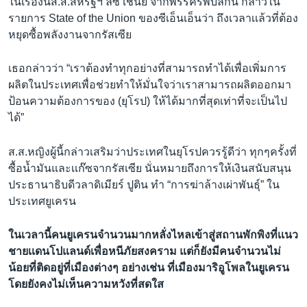
ในเรื่องนี้ส.ส.สหรัฐฯ ลิซ เชนีย์ จากพรรครีพับลิกัน กล่าวใน
รายการ State of the Union ของซีเอ็นเอ็นว่า ถึงเวลาเเล้วที่ต้อง
หยุดซื้อพลังงานจากรัสเซีย
เธอกล่าวว่า “เราต้องทำทุกอย่างที่สามารถทำได้เพื่อเพิ่มการ
ผลิตในประเทศเพื่อช่วยทำให้มั่นใจว่าเราสามารถผลิตออกมา
ป้อนความต้องการของ (ยุโรป) ให้ได้มากที่สุดเท่าที่จะเป็นไป
ได้”
ส.ส.หญิงผู้นี้กล่าวเสริมว่าประเทศในยุโรปควรรู้ดีว่า ทุกๆครั้งที่
ซื้อน้ำมันและเเก๊ซจากรัสเซีย นั่นหมายถึงการให้เงินสนับสนุน
ประธานาธิบดีวลาดิเมียร์ ปูติน ทำ “การฆ่าล้างเผ่าพันธุ์” ใน
ประเทศยูเครน
ในเวลานี้คนยูเครนจำนวนมากหลั่งไหลเข้าสู่สถานพักพิงที่เเนว
ชายเเดนโปแลนด์เพื่อหนีภัยสงคราม แต่ก็ยังมีคนจำนวนไม่
น้อยที่ติดอยู่ที่เมืองต่างๆ อย่างเช่น ที่เมืองมาริอูโพลในยูเครน
โดยยังคงไม่เห็นความหวังที่สดใส