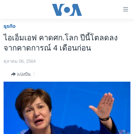
ลิ้งค์
เชื่อม
ต่อ
ธุรกิจ
หน้าหลัก
ข้าม
ไอเอ็มเอฟ คาดศก.โลก ปีนี้โตลดลง
ไป
โลก
จากคาดการณ์ 4 เดือนก่อน
เนื้อหา
เอเชีย
หลัก
ตุลาคม 06, 2564
สหรัฐฯ
ข้าม
ไป
ไทย
แบ่งปัน
หน้า
ธุรกิจ
หลัก
ข้าม
วิทยาศาสตร์
ไป
สังคมและสุขภาพ
ที่
การ
ไลฟ์สไตล์
ค้นหา
ตรวจสอบข่าว