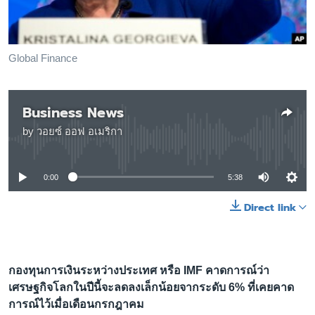
เรียนรู้ภาษาอังกฤษ
พอดคาสต์
Global Finance
ติดตามเรา
Business News
by
วอยซ์ ออฟ อเมริกา
เลือกภาษา
No media source currently available
0:00
5:38
Direct link
กองทุนการเงินระหว่างประเทศ หรือ IMF คาดการณ์ว่า
เศรษฐกิจโลกในปีนี้จะลดลงเล็กน้อยจากระดับ 6% ที่เคยคาด
การณ์ไว้เมื่อเดือนกรกฎาคม